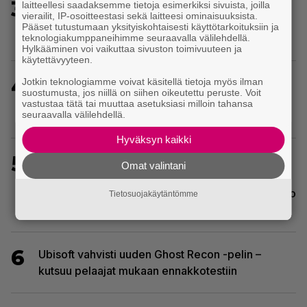
3
Ghost Recon 25 vuotta: nappaa nyt ilmaiseksi
laitteellesi saadaksemme tietoja esimerkiksi sivuista, joilla
vierailit, IP-osoitteestasi sekä laitteesi ominaisuuksista.
Ghost Recon: Future Soldier sekä merkittävä
Pääset tutustumaan yksityiskohtaisesti käyttötarkoituksiin ja
Ghost Recon Wildlands -päivitys
teknologiakumppaneihimme seuraavalla välilehdellä.
Hylkääminen voi vaikuttaa sivuston toimivuuteen ja
käytettävyyteen.
4
Jotkin teknologiamme voivat käsitellä tietoja myös ilman
Sony kertoo kuulleensa PlayStation-pelilevyjen
suostumusta, jos niillä on siihen oikeutettu peruste. Voit
valmistuksen lopettamisesta nousseen kritiikin –
vastustaa tätä tai muuttaa asetuksiasi milloin tahansa
seuraavalla välilehdellä.
aikoo silti pysyä suunnitelmassaan
Hyväksyn kaikki
5
Tulevassa ajopelissä voi kokea
Omat valintani
kyytipalveluyrittäjän arjen – jokaisella
matkustajalla on oma hulvaton, koskettava tai outo
Tietosuojakäytäntömme
tarinansa
6
Ubisoft vahvisti uuden Ghost Recon -pelin –
kutsuu pelaajat mukaan ennakkotestiin