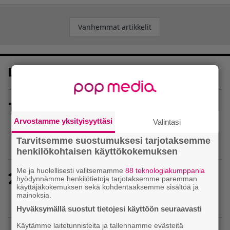
Artikkelien
Vanhemmat artikkelit
selaus
Luetuimmat
1
Sony on keskustellut jälleenmyyjien kanssa
levyttömyyteen siirtymisestä – Yhdysvalloissa
Arvostamme yksityisyyttäsi
Valintasi
pelejä myydään latauskoodin sisältävissä
Tarvitsemme suostumuksesi tarjotaksemme
koteloissa
henkilökohtaisen käyttökokemuksen
Me ja huolellisesti valitsemamme
88 teknologiakumppania
2
Uutta PS5-pulmahyppelyä kuvaillaan
hyödynnämme henkilötietoja tarjotaksemme paremman
käyttäjäkokemuksen sekä kohdentaaksemme sisältöä ja
ensimmäiseksi peliksi, joka on suunniteltu täysin
mainoksia.
DualSense-ohjaimen kosketuslevyn ympärille
Hyväksymällä suostut tietojesi käyttöön seuraavasti
Käytämme laitetunnisteita ja tallennamme evästeitä