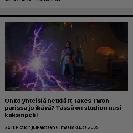
Onko yhteisiä hetkiä It Takes Twon
parissa jo ikävä? Tässä on studion uusi
kaksinpeli!
Split Fiction julkaistaan 6. maaliskuuta 2025.