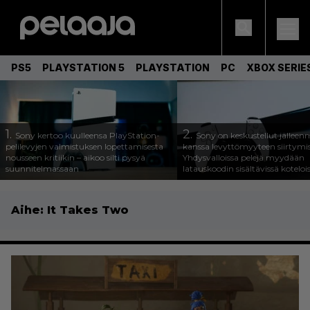
PS5
PLAYSTATION 5
PLAYSTATION
PC
XBOX SERIE
1.
2.
Sony kertoo kuulleensa PlayStation-
Sony on keskustellut jälleen
pelilevyjen valmistuksen lopettamisesta
kanssa levyttömyyteen siirtymis
nousseen kritiikin – aikoo silti pysyä
Yhdysvalloissa pelejä myydään
suunnitelmassaan
latauskoodin sisältävissä koteloi
Aihe:
It Takes Two