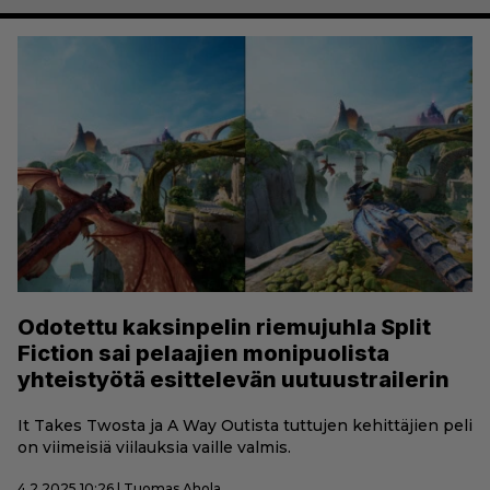
Odotettu kaksinpelin riemujuhla Split
Fiction sai pelaajien monipuolista
yhteistyötä esittelevän uutuustrailerin
It Takes Twosta ja A Way Outista tuttujen kehittäjien peli
on viimeisiä viilauksia vaille valmis.
4.2.2025 10:26 | Tuomas Ahola