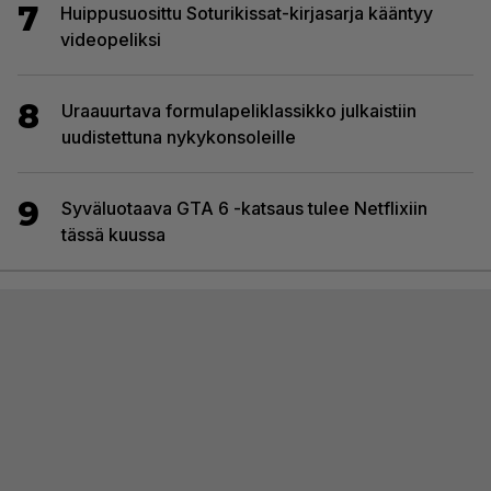
7
Huippusuosittu Soturikissat-kirjasarja kääntyy
videopeliksi
8
Uraauurtava formulapeliklassikko julkaistiin
uudistettuna nykykonsoleille
9
Syväluotaava GTA 6 -katsaus tulee Netflixiin
tässä kuussa