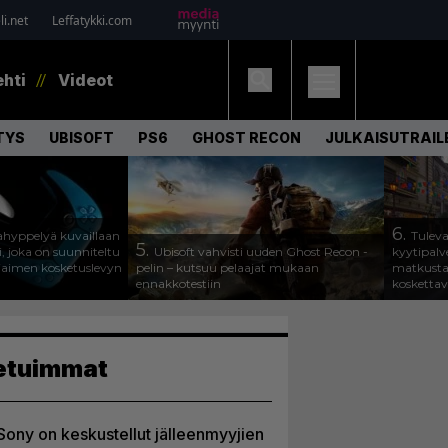
i.net
Leffatykki.com
ehti
Videot
TYS
UBISOFT
PS6
GHOST RECON
JULKAISUTRAIL
6.
hyppelyä kuvaillaan
Tuleva
5.
, joka on suunniteltu
Ubisoft vahvisti uuden Ghost Recon -
kyytipalve
jaimen kosketuslevyn
pelin – kutsuu pelaajat mukaan
matkusta
ennakkotestiin
koskettav
etuimmat
Sony on keskustellut jälleenmyyjien