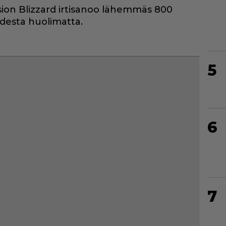
ision Blizzard irtisanoo lähemmäs 800
desta huolimatta.
5
6
7