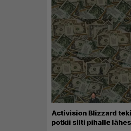
Activision Blizzard tek
potkii silti pihalle lä