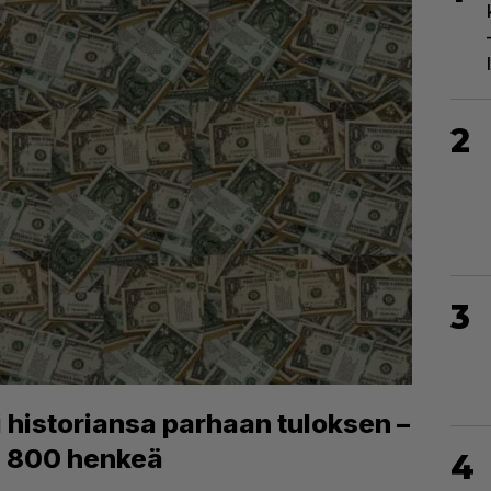
2
3
i historiansa parhaan tuloksen –
hes 800 henkeä
4