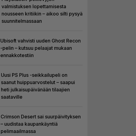
valmistuksen lopettamisesta
nousseen kritiikin – aikoo silti pysyä
suunnitelmassaan
Ubisoft vahvisti uuden Ghost Recon
-pelin – kutsuu pelaajat mukaan
ennakkotestiin
Uusi PS Plus -seikkailupeli on
saanut huippuarvostelut – saapui
heti julkaisupäivänään tilaajien
saataville
Crimson Desert sai suurpäivityksen
– uudistaa kaupankäyntiä
pelimaailmassa