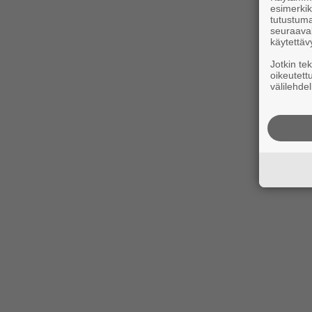
esimerkiks
tutustuma
seuraaval
käytettäv
Jotkin te
oikeutett
välilehdel