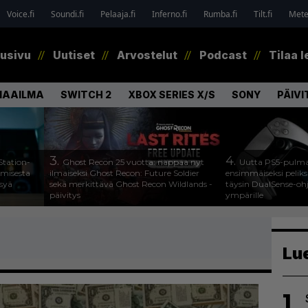
Voice.fi
Soundi.fi
Pelaaja.fi
Inferno.fi
Rumba.fi
Tilt.fi
Metel
tusivu
Uutiset
Arvostelut
Podcast
Tilaa l
MAAILMA
SWITCH 2
XBOX SERIES X/S
SONY
PÄIVI
3.
4.
Station-
Ghost Recon 25 vuotta: nappaa nyt
Uutta PS5-pulma
amisesta
ilmaiseksi Ghost Recon: Future Soldier
ensimmäiseksi peliksi
ysyä
sekä merkittävä Ghost Recon Wildlands -
täysin DualSense-oh
päivitys
ympärille
Lu
1