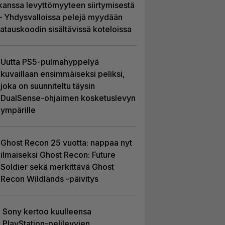
kanssa levyttömyyteen siirtymisestä
– Yhdysvalloissa pelejä myydään
latauskoodin sisältävissä koteloissa
Uutta PS5-pulmahyppelyä
kuvaillaan ensimmäiseksi peliksi,
joka on suunniteltu täysin
DualSense-ohjaimen kosketuslevyn
ympärille
Ghost Recon 25 vuotta: nappaa nyt
ilmaiseksi Ghost Recon: Future
Soldier sekä merkittävä Ghost
Recon Wildlands -päivitys
Sony kertoo kuulleensa
PlayStation-pelilevyjen