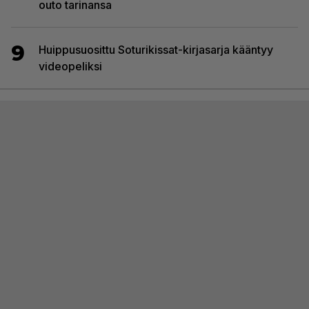
outo tarinansa
9
Huippusuosittu Soturikissat-kirjasarja kääntyy
videopeliksi