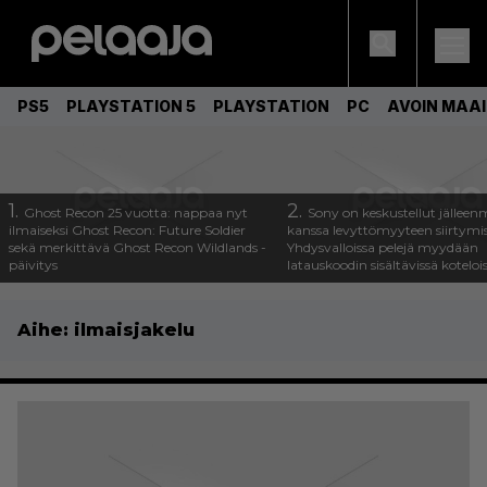
PS5
PLAYSTATION 5
PLAYSTATION
PC
AVOIN MAA
1.
2.
Ghost Recon 25 vuotta: nappaa nyt
Sony on keskustellut jälleen
ilmaiseksi Ghost Recon: Future Soldier
kanssa levyttömyyteen siirtymis
sekä merkittävä Ghost Recon Wildlands -
Yhdysvalloissa pelejä myydään
päivitys
latauskoodin sisältävissä koteloi
Aihe:
ilmaisjakelu