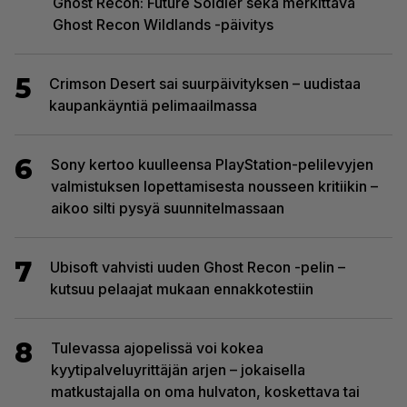
Ghost Recon: Future Soldier sekä merkittävä
Ghost Recon Wildlands -päivitys
5
Crimson Desert sai suurpäivityksen – uudistaa
kaupankäyntiä pelimaailmassa
6
Sony kertoo kuulleensa PlayStation-pelilevyjen
valmistuksen lopettamisesta nousseen kritiikin –
aikoo silti pysyä suunnitelmassaan
7
Ubisoft vahvisti uuden Ghost Recon -pelin –
kutsuu pelaajat mukaan ennakkotestiin
8
Tulevassa ajopelissä voi kokea
kyytipalveluyrittäjän arjen – jokaisella
matkustajalla on oma hulvaton, koskettava tai