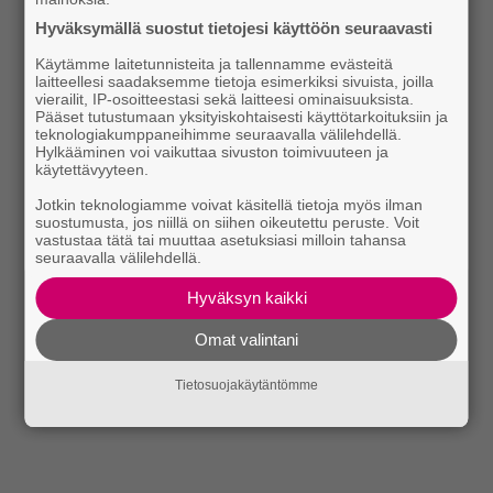
Hyväksymällä suostut tietojesi käyttöön seuraavasti
Käytämme laitetunnisteita ja tallennamme evästeitä
laitteellesi saadaksemme tietoja esimerkiksi sivuista, joilla
vierailit, IP-osoitteestasi sekä laitteesi ominaisuuksista.
Pääset tutustumaan yksityiskohtaisesti käyttötarkoituksiin ja
teknologiakumppaneihimme seuraavalla välilehdellä.
Hylkääminen voi vaikuttaa sivuston toimivuuteen ja
käytettävyyteen.
Jotkin teknologiamme voivat käsitellä tietoja myös ilman
suostumusta, jos niillä on siihen oikeutettu peruste. Voit
vastustaa tätä tai muuttaa asetuksiasi milloin tahansa
seuraavalla välilehdellä.
Hyväksyn kaikki
Omat valintani
Tietosuojakäytäntömme