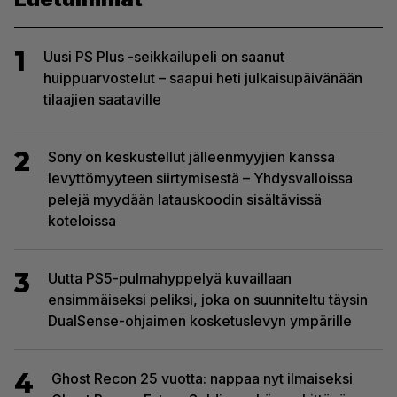
1
Uusi PS Plus -seikkailupeli on saanut
huippuarvostelut – saapui heti julkaisupäivänään
tilaajien saataville
2
Sony on keskustellut jälleenmyyjien kanssa
levyttömyyteen siirtymisestä – Yhdysvalloissa
pelejä myydään latauskoodin sisältävissä
koteloissa
3
Uutta PS5-pulmahyppelyä kuvaillaan
ensimmäiseksi peliksi, joka on suunniteltu täysin
DualSense-ohjaimen kosketuslevyn ympärille
4
Ghost Recon 25 vuotta: nappaa nyt ilmaiseksi