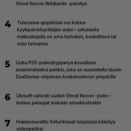
Ghost Recon Wildlands -päivitys
4
Tulevassa ajopelissä voi kokea
kyytipalveluyrittäjän arjen – jokaisella
matkustajalla on oma hulvaton, koskettava tai
outo tarinansa
5
Uutta PS5-pulmahyppelyä kuvaillaan
ensimmäiseksi peliksi, joka on suunniteltu täysin
DualSense-ohjaimen kosketuslevyn ympärille
6
Ubisoft vahvisti uuden Ghost Recon -pelin –
kutsuu pelaajat mukaan ennakkotestiin
7
Huippusuosittu Soturikissat-kirjasarja kääntyy
videopeliksi