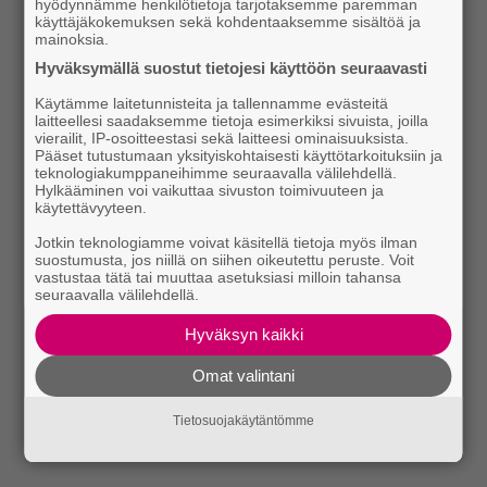
hyödynnämme henkilötietoja tarjotaksemme paremman
käyttäjäkokemuksen sekä kohdentaaksemme sisältöä ja
mainoksia.
Hyväksymällä suostut tietojesi käyttöön seuraavasti
Käytämme laitetunnisteita ja tallennamme evästeitä
laitteellesi saadaksemme tietoja esimerkiksi sivuista, joilla
vierailit, IP-osoitteestasi sekä laitteesi ominaisuuksista.
Pääset tutustumaan yksityiskohtaisesti käyttötarkoituksiin ja
teknologiakumppaneihimme seuraavalla välilehdellä.
Hylkääminen voi vaikuttaa sivuston toimivuuteen ja
käytettävyyteen.
Jotkin teknologiamme voivat käsitellä tietoja myös ilman
suostumusta, jos niillä on siihen oikeutettu peruste. Voit
vastustaa tätä tai muuttaa asetuksiasi milloin tahansa
seuraavalla välilehdellä.
Hyväksyn kaikki
Omat valintani
Tietosuojakäytäntömme