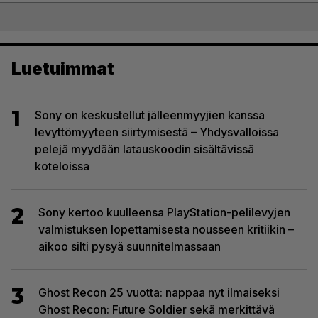
Luetuimmat
1
Sony on keskustellut jälleenmyyjien kanssa
levyttömyyteen siirtymisestä – Yhdysvalloissa
pelejä myydään latauskoodin sisältävissä
koteloissa
2
Sony kertoo kuulleensa PlayStation-pelilevyjen
valmistuksen lopettamisesta nousseen kritiikin –
aikoo silti pysyä suunnitelmassaan
3
Ghost Recon 25 vuotta: nappaa nyt ilmaiseksi
Ghost Recon: Future Soldier sekä merkittävä