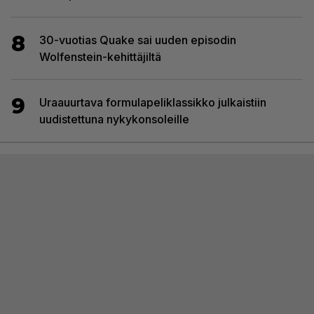
8
30-vuotias Quake sai uuden episodin
Wolfenstein-kehittäjiltä
9
Uraauurtava formulapeliklassikko julkaistiin
uudistettuna nykykonsoleille