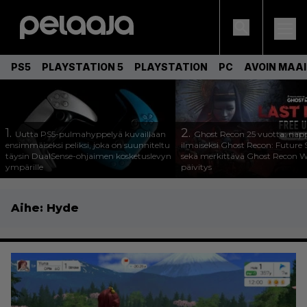
PS5
PLAYSTATION 5
PLAYSTATION
PC
AVOIN MAA
1.
2.
Uutta PS5-pulmahyppelyä kuvaillaan
Ghost Recon 25 vuotta: nap
ensimmäiseksi peliksi, joka on suunniteltu
ilmaiseksi Ghost Recon: Future S
täysin DualSense-ohjaimen kosketuslevyn
sekä merkittävä Ghost Recon Wi
ympärille
päivitys
Aihe:
Hyde