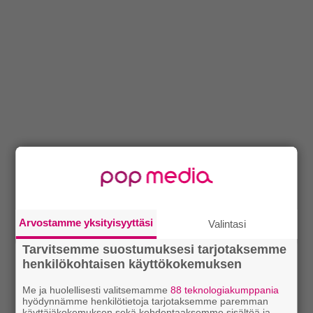
Arvostamme yksityisyyttäsi
Valintasi
Tarvitsemme suostumuksesi tarjotaksemme
henkilökohtaisen käyttökokemuksen
Me ja huolellisesti valitsemamme
88 teknologiakumppania
hyödynnämme henkilötietoja tarjotaksemme paremman
käyttäjäkokemuksen sekä kohdentaaksemme sisältöä ja