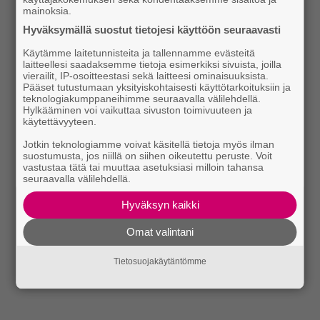
mainoksia.
Hyväksymällä suostut tietojesi käyttöön seuraavasti
Käytämme laitetunnisteita ja tallennamme evästeitä
laitteellesi saadaksemme tietoja esimerkiksi sivuista, joilla
vierailit, IP-osoitteestasi sekä laitteesi ominaisuuksista.
Pääset tutustumaan yksityiskohtaisesti käyttötarkoituksiin ja
teknologiakumppaneihimme seuraavalla välilehdellä.
Hylkääminen voi vaikuttaa sivuston toimivuuteen ja
käytettävyyteen.
Jotkin teknologiamme voivat käsitellä tietoja myös ilman
suostumusta, jos niillä on siihen oikeutettu peruste. Voit
vastustaa tätä tai muuttaa asetuksiasi milloin tahansa
seuraavalla välilehdellä.
Hyväksyn kaikki
Omat valintani
Tietosuojakäytäntömme