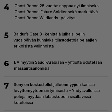
4
Ghost Recon 25 vuotta: nappaa nyt ilmaiseksi
Ghost Recon: Future Soldier sekä merkittävä
Ghost Recon Wildlands -päivitys
5
Baldur’s Gate 3 -kehittäjä julkaisi pelin
vuosipäivän kunniaksi tilastotietoja pelaajien
erikoisista valinnoista
6
EA myytiin Saudi-Arabiaan – yhtiöltä odotetaan
massairtisanomisia
7
Sony on keskustellut jälleenmyyjien kanssa
levyttömyyteen siirtymisestä – Yhdysvalloissa
pelejä myydään latauskoodin sisältävissä
koteloissa