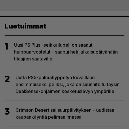
Luetuimmat
1
Uusi PS Plus -seikkailupeli on saanut
huippuarvostelut – saapui heti julkaisupäivänään
tilaajien saataville
2
Uutta PS5-pulmahyppelyä kuvaillaan
ensimmäiseksi peliksi, joka on suunniteltu täysin
DualSense-ohjaimen kosketuslevyn ympärille
3
Crimson Desert sai suurpäivityksen – uudistaa
kaupankäyntiä pelimaailmassa