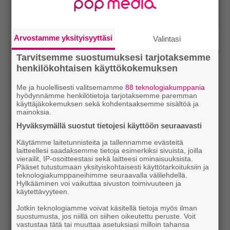
Arvostamme yksityisyyttäsi
Valintasi
Tarvitsemme suostumuksesi tarjotaksemme
henkilökohtaisen käyttökokemuksen
Me ja huolellisesti valitsemamme
88 teknologiakumppania
hyödynnämme henkilötietoja tarjotaksemme paremman
käyttäjäkokemuksen sekä kohdentaaksemme sisältöä ja
mainoksia.
Hyväksymällä suostut tietojesi käyttöön seuraavasti
Käytämme laitetunnisteita ja tallennamme evästeitä
laitteellesi saadaksemme tietoja esimerkiksi sivuista, joilla
vierailit, IP-osoitteestasi sekä laitteesi ominaisuuksista.
Pääset tutustumaan yksityiskohtaisesti käyttötarkoituksiin ja
teknologiakumppaneihimme seuraavalla välilehdellä.
Hylkääminen voi vaikuttaa sivuston toimivuuteen ja
käytettävyyteen.
Jotkin teknologiamme voivat käsitellä tietoja myös ilman
suostumusta, jos niillä on siihen oikeutettu peruste. Voit
vastustaa tätä tai muuttaa asetuksiasi milloin tahansa