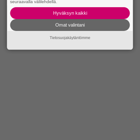
seuraavalla välilehdellä.
Hyväksyn kaikki
Omat valintani
Tietosuojakäytäntömme