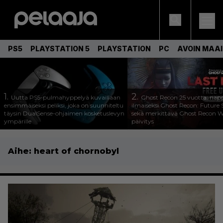
PS5
PLAYSTATION 5
PLAYSTATION
PC
AVOIN MAA
1.
2.
Uutta PS5-pulmahyppelyä kuvaillaan
Ghost Recon 25 vuotta: nap
ensimmäiseksi peliksi, joka on suunniteltu
ilmaiseksi Ghost Recon: Future S
täysin DualSense-ohjaimen kosketuslevyn
sekä merkittävä Ghost Recon Wi
ympärille
päivitys
Aihe:
heart of chornobyl