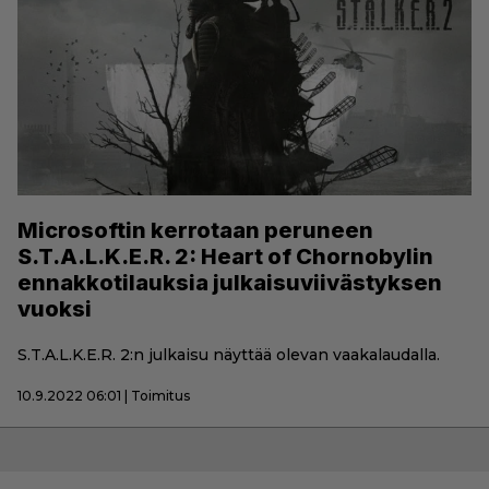
Microsoftin kerrotaan peruneen
S.T.A.L.K.E.R. 2: Heart of Chornobylin
ennakkotilauksia julkaisuviivästyksen
vuoksi
S.T.A.L.K.E.R. 2:n julkaisu näyttää olevan vaakalaudalla.
10.9.2022 06:01 | Toimitus