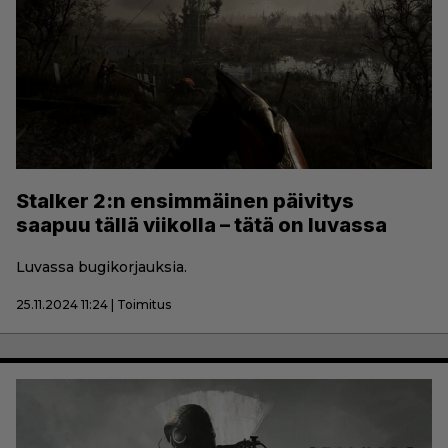
Stalker 2:n ensimmäinen päivitys
saapuu tällä viikolla – tätä on luvassa
Luvassa bugikorjauksia.
25.11.2024 11:24 | Toimitus