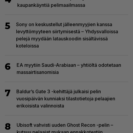
kaupankäyntiä pelimaailmassa
5
Sony on keskustellut jälleenmyyjien kanssa
levyttömyyteen siirtymisestä – Yhdysvalloissa
pelejä myydään latauskoodin sisältävissä
koteloissa
6
EA myytiin Saudi-Arabiaan – yhtiöltä odotetaan
massairtisanomisia
7
Baldur’s Gate 3 -kehittäjä julkaisi pelin
vuosipäivän kunniaksi tilastotietoja pelaajien
erikoisista valinnoista
8
Ubisoft vahvisti uuden Ghost Recon -pelin –
kutsuu pelaajat mukaan ennakkotestiin