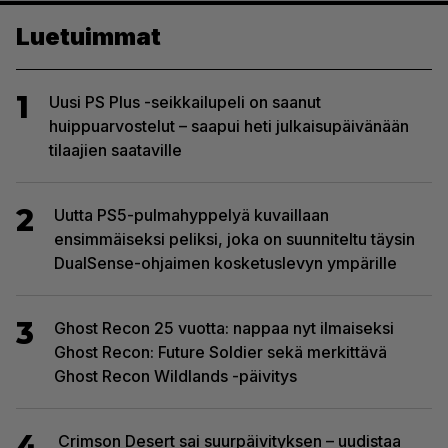
Luetuimmat
1
Uusi PS Plus -seikkailupeli on saanut
huippuarvostelut – saapui heti julkaisupäivänään
tilaajien saataville
2
Uutta PS5-pulmahyppelyä kuvaillaan
ensimmäiseksi peliksi, joka on suunniteltu täysin
DualSense-ohjaimen kosketuslevyn ympärille
3
Ghost Recon 25 vuotta: nappaa nyt ilmaiseksi
Ghost Recon: Future Soldier sekä merkittävä
Ghost Recon Wildlands -päivitys
4
Crimson Desert sai suurpäivityksen – uudistaa