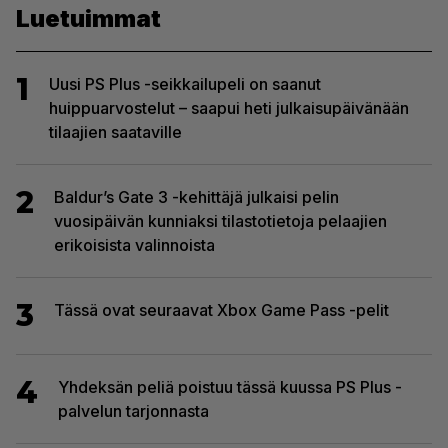
Luetuimmat
1
Uusi PS Plus -seikkailupeli on saanut
huippuarvostelut – saapui heti julkaisupäivänään
tilaajien saataville
2
Baldur’s Gate 3 -kehittäjä julkaisi pelin
vuosipäivän kunniaksi tilastotietoja pelaajien
erikoisista valinnoista
3
Tässä ovat seuraavat Xbox Game Pass -pelit
4
Yhdeksän peliä poistuu tässä kuussa PS Plus -
palvelun tarjonnasta