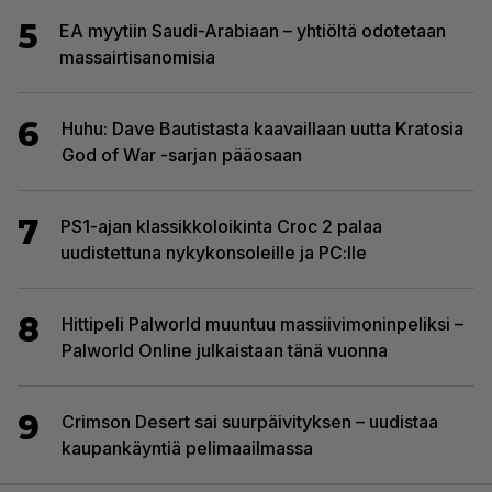
5
EA myytiin Saudi-Arabiaan – yhtiöltä odotetaan
massairtisanomisia
6
Huhu: Dave Bautistasta kaavaillaan uutta Kratosia
God of War -sarjan pääosaan
7
PS1-ajan klassikkoloikinta Croc 2 palaa
uudistettuna nykykonsoleille ja PC:lle
8
Hittipeli Palworld muuntuu massiivimoninpeliksi –
Palworld Online julkaistaan tänä vuonna
9
Crimson Desert sai suurpäivityksen – uudistaa
kaupankäyntiä pelimaailmassa