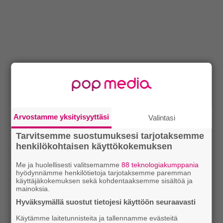
Arvostamme yksityisyyttäsi
Valintasi
Tarvitsemme suostumuksesi tarjotaksemme
henkilökohtaisen käyttökokemuksen
Me ja huolellisesti valitsemamme
88 teknologiakumppania
hyödynnämme henkilötietoja tarjotaksemme paremman
käyttäjäkokemuksen sekä kohdentaaksemme sisältöä ja
mainoksia.
Hyväksymällä suostut tietojesi käyttöön seuraavasti
Käytämme laitetunnisteita ja tallennamme evästeitä