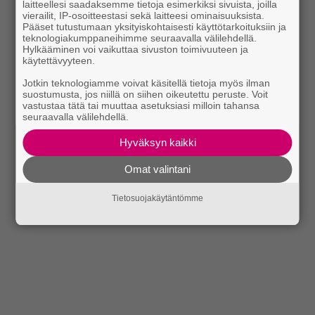
laitteellesi saadaksemme tietoja esimerkiksi sivuista, joilla
vierailit, IP-osoitteestasi sekä laitteesi ominaisuuksista.
Pääset tutustumaan yksityiskohtaisesti käyttötarkoituksiin ja
teknologiakumppaneihimme seuraavalla välilehdellä.
Hylkääminen voi vaikuttaa sivuston toimivuuteen ja
käytettävyyteen.
Jotkin teknologiamme voivat käsitellä tietoja myös ilman
suostumusta, jos niillä on siihen oikeutettu peruste. Voit
vastustaa tätä tai muuttaa asetuksiasi milloin tahansa
seuraavalla välilehdellä.
Hyväksyn kaikki
Omat valintani
Tietosuojakäytäntömme