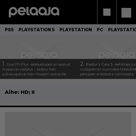
PS5
PLAYSTATION 5
PLAYSTATION
PC
PLAYSTATI
1.
2.
Uusi PS Plus -seikkailupeli on saanut
Baldur’s Gate 3 -kehittäjä jul
huippuarvostelut – saapui heti
vuosipäivän kunniaksi tilastotie
julkaisupäivänään tilaajien saataville
pelaajien erikoisista valinnoista
Aihe:
HD; II