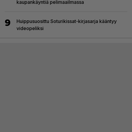
kaupankäyntiä pelimaailmassa
9
Huippusuosittu Soturikissat-kirjasarja kääntyy
videopeliksi