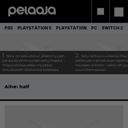
PS5
PLAYSTATION 5
PLAYSTATION
PC
SWITCH 2
1.
2.
Sony on keskustellut jälleenmyyjien
Sony kertoo kuulleensa Play
kanssa levyttömyyteen siirtymisestä –
pelilevyjen valmistuksen lopett
Yhdysvalloissa pelejä myydään
nousseen kritiikin – aikoo silti p
latauskoodin sisältävissä koteloissa
suunnitelmassaan
Aihe:
half