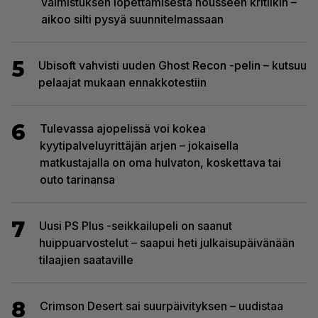
valmistuksen lopettamisesta nousseen kritiikin –
aikoo silti pysyä suunnitelmassaan
5
Ubisoft vahvisti uuden Ghost Recon -pelin – kutsuu
pelaajat mukaan ennakkotestiin
6
Tulevassa ajopelissä voi kokea
kyytipalveluyrittäjän arjen – jokaisella
matkustajalla on oma hulvaton, koskettava tai
outo tarinansa
7
Uusi PS Plus -seikkailupeli on saanut
huippuarvostelut – saapui heti julkaisupäivänään
tilaajien saataville
8
Crimson Desert sai suurpäivityksen – uudistaa