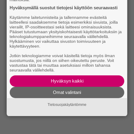
Hyväksymällä suostut tietojesi käyttöön seuraavasti
Käytämme laitetunnisteita ja tallennamme evästeitä
laitteellesi saadaksemme tietoja esimerkiksi sivuista, joilla
vierailit, IP-osoitteestasi sekä laitteesi ominaisuuksista.
Pääset tutustumaan yksityiskohtaisesti käyttötarkoituksiin ja
teknologiakumppaneihimme seuraavalla välilehdellä.
Hylkääminen voi vaikuttaa sivuston toimivuuteen ja
käytettävyyteen.
Jotkin teknologiamme voivat käsitellä tietoja myös ilman
suostumusta, jos niillä on siihen oikeutettu peruste. Voit
vastustaa tätä tai muuttaa asetuksiasi milloin tahansa
seuraavalla välilehdellä.
Hyväksyn kaikki
Omat valintani
Tietosuojakäytäntömme