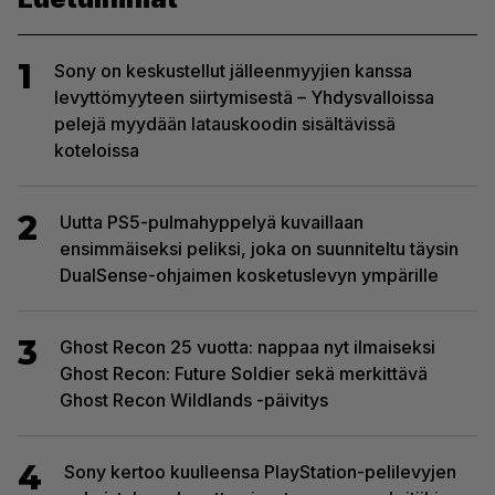
1
Sony on keskustellut jälleenmyyjien kanssa
levyttömyyteen siirtymisestä – Yhdysvalloissa
pelejä myydään latauskoodin sisältävissä
koteloissa
2
Uutta PS5-pulmahyppelyä kuvaillaan
ensimmäiseksi peliksi, joka on suunniteltu täysin
DualSense-ohjaimen kosketuslevyn ympärille
3
Ghost Recon 25 vuotta: nappaa nyt ilmaiseksi
Ghost Recon: Future Soldier sekä merkittävä
Ghost Recon Wildlands -päivitys
4
Sony kertoo kuulleensa PlayStation-pelilevyjen