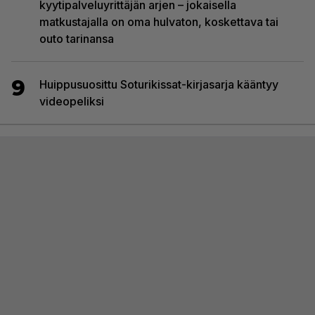
kyytipalveluyrittäjän arjen – jokaisella
matkustajalla on oma hulvaton, koskettava tai
outo tarinansa
9
Huippusuosittu Soturikissat-kirjasarja kääntyy
videopeliksi