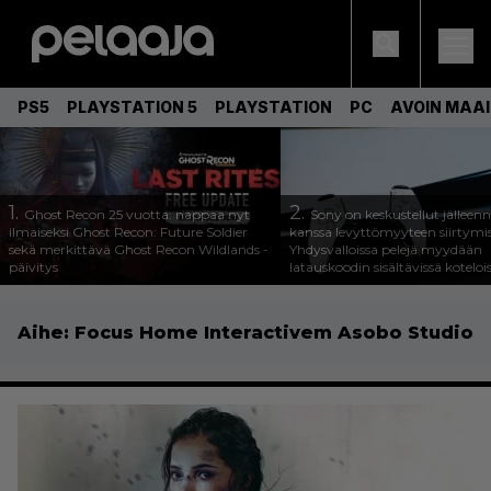
PS5
PLAYSTATION 5
PLAYSTATION
PC
AVOIN MAA
1.
2.
Ghost Recon 25 vuotta: nappaa nyt
Sony on keskustellut jälleen
ilmaiseksi Ghost Recon: Future Soldier
kanssa levyttömyyteen siirtymis
sekä merkittävä Ghost Recon Wildlands -
Yhdysvalloissa pelejä myydään
päivitys
latauskoodin sisältävissä koteloi
Aihe:
Focus Home Interactivem Asobo Studio