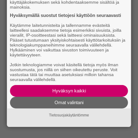
käyttäjäkokemuksen sekä kohdentaaksemme sisältöä ja
mainoksia.
Hyväksymällä suostut tietojesi käyttöön seuraavasti
Käytämme laitetunnisteita ja tallennamme evästeitä
laitteellesi saadaksemme tietoja esimerkiksi sivuista, joilla
vierailit, IP-osoitteestasi sekä laitteesi ominaisuuksista.
Pääset tutustumaan yksityiskohtaisesti käyttötarkoituksiin ja
teknologiakumppaneihimme seuraavalla välilehdellä.
Hylkääminen voi vaikuttaa sivuston toimivuuteen ja
käytettävyyteen.
Jotkin teknologiamme voivat käsitellä tietoja myös ilman
suostumusta, jos niillä on siihen oikeutettu peruste. Voit
vastustaa tätä tai muuttaa asetuksiasi milloin tahansa
seuraavalla välilehdellä.
Hyväksyn kaikki
Omat valintani
Tietosuojakäytäntömme