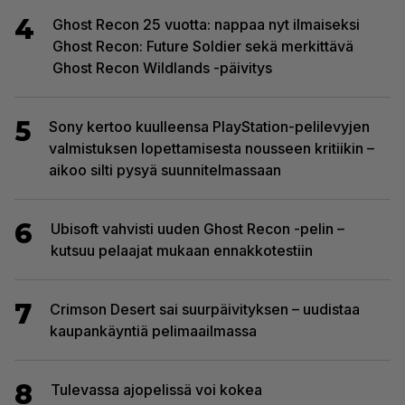
4
Ghost Recon 25 vuotta: nappaa nyt ilmaiseksi
Ghost Recon: Future Soldier sekä merkittävä
Ghost Recon Wildlands -päivitys
5
Sony kertoo kuulleensa PlayStation-pelilevyjen
valmistuksen lopettamisesta nousseen kritiikin –
aikoo silti pysyä suunnitelmassaan
6
Ubisoft vahvisti uuden Ghost Recon -pelin –
kutsuu pelaajat mukaan ennakkotestiin
7
Crimson Desert sai suurpäivityksen – uudistaa
kaupankäyntiä pelimaailmassa
8
Tulevassa ajopelissä voi kokea