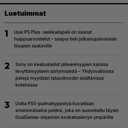
Luetuimmat
1
Uusi PS Plus -seikkailupeli on saanut
huippuarvostelut – saapui heti julkaisupäivänään
tilaajien saataville
2
Sony on keskustellut jälleenmyyjien kanssa
levyttömyyteen siirtymisestä – Yhdysvalloissa
pelejä myydään latauskoodin sisältävissä
koteloissa
3
Uutta PS5-pulmahyppelyä kuvaillaan
ensimmäiseksi peliksi, joka on suunniteltu täysin
DualSense-ohjaimen kosketuslevyn ympärille