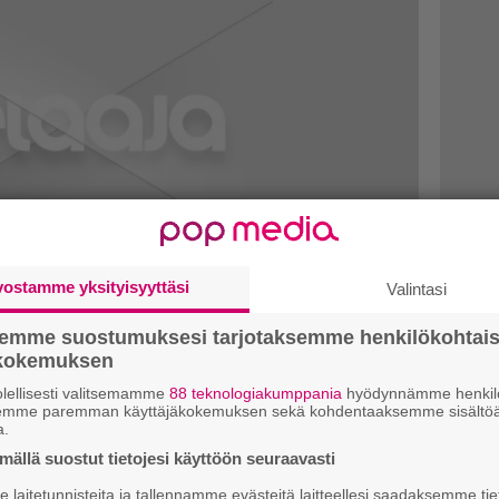
vostamme yksityisyyttäsi
Valintasi
semme suostumuksesi tarjotaksemme henkilökohtai
ökokemuksen
aliskuussa ensimmäistä kertaa
lellisesti valitsemamme
88 teknologiakumppania
hyödynnämme henkilö
semme paremman käyttäjäkokemuksen sekä kohdentaaksemme sisältöä
a.
ällä suostut tietojesi käyttöön seuraavasti
-sarjan osa toviin julkaistaan vajaan
laitetunnisteita ja tallennamme evästeitä laitteellesi saadaksemme tie