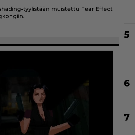
-shading-tyylistään muistettu Fear Effect
gkongiin.
5
6
7