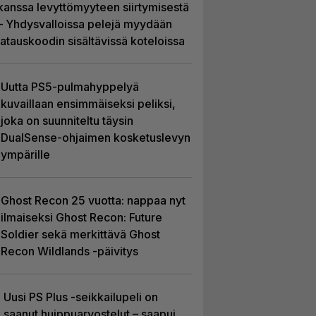
kanssa levyttömyyteen siirtymisestä
– Yhdysvalloissa pelejä myydään
latauskoodin sisältävissä koteloissa
Uutta PS5-pulmahyppelyä
kuvaillaan ensimmäiseksi peliksi,
joka on suunniteltu täysin
DualSense-ohjaimen kosketuslevyn
ympärille
Ghost Recon 25 vuotta: nappaa nyt
ilmaiseksi Ghost Recon: Future
Soldier sekä merkittävä Ghost
Recon Wildlands -päivitys
Uusi PS Plus -seikkailupeli on
saanut huippuarvostelut – saapui