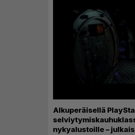
Alkuperäisellä PlayStat
selviytymiskauhuklass
nykyalustoille – julkai