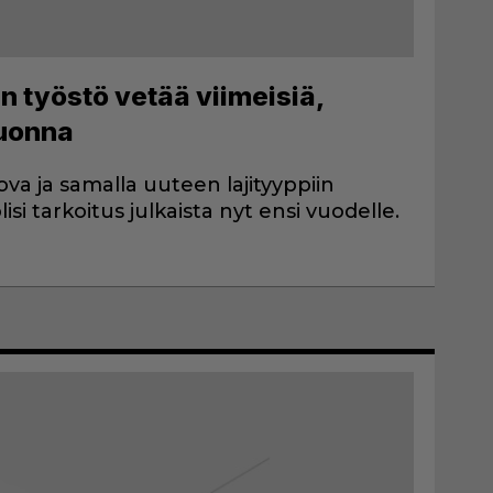
n työstö vetää viimeisiä,
vuonna
ova ja samalla uuteen lajityyppiin
isi tarkoitus julkaista nyt ensi vuodelle.