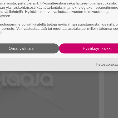
i sivuista, joilla vierailit, IP-osoitteestasi sekä laitteesi ominaisuuksista
an yksityiskohtaisesti käyttötarkoituksiin ja teknologiakumppaneihimm
la välilehdellä. Hylkääminen voi vaikuttaa sivuston toimivuuteen ja
yyteen.
knologiamme voivat käsitellä tietoja myös ilman suostumusta, jos niillä o
u peruste. Voit vastustaa tätä tai muuttaa asetuksiasi milloin tahansa se
lä.
Omat valintani
Hyväksyn kaikki
Tietosuojak