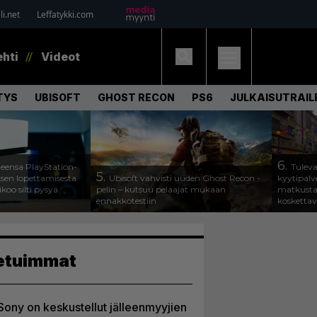
i.net
Leffatykki.com
ehti
Videot
TYS
UBISOFT
GHOST RECON
PS6
JULKAISUTRAIL
6.
leensa PlayStation-
Tuleva
5.
ksen lopettamisesta
Ubisoft vahvisti uuden Ghost Recon -
kyytipalve
ikoo silti pysyä
pelin – kutsuu pelaajat mukaan
matkusta
ennakkotestiin
koskettav
etuimmat
Sony on keskustellut jälleenmyyjien