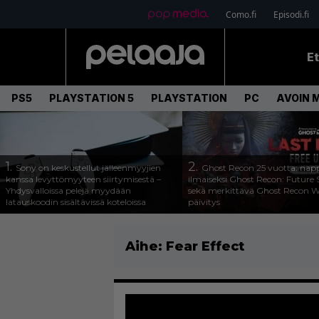
Como.fi
Episodi.fi
E
PS5
PLAYSTATION 5
PLAYSTATION
PC
AVOIN 
1.
2.
Sony on keskustellut jälleenmyyjien
Ghost Recon 25 vuotta: nap
kanssa levyttömyyteen siirtymisestä –
ilmaiseksi Ghost Recon: Future S
Yhdysvalloissa pelejä myydään
sekä merkittävä Ghost Recon Wi
latauskoodin sisältävissä koteloissa
päivitys
Aihe:
Fear Effect