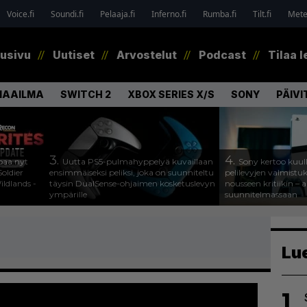
Voice.fi
Soundi.fi
Pelaaja.fi
Inferno.fi
Rumba.fi
Tilt.fi
Metel
tusivu
Uutiset
Arvostelut
Podcast
Tilaa l
MAAILMA
SWITCH 2
XBOX SERIES X/S
SONY
PÄIVI
3.
4.
paa nyt
Uutta PS5-pulmahyppelyä kuvaillaan
Sony kertoo kuul
oldier
ensimmäiseksi peliksi, joka on suunniteltu
pelilevyjen valmistu
ldlands -
täysin DualSense-ohjaimen kosketuslevyn
nousseen kritiikin – a
ympärille
suunnitelmassaan
Lu
1