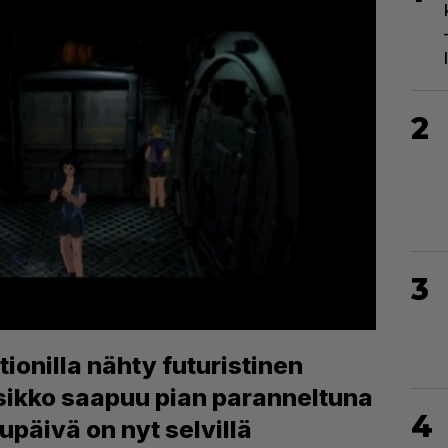
2
3
ionilla nähty futuristinen
ikko saapuu pian paranneltuna
4
supäivä on nyt selvillä