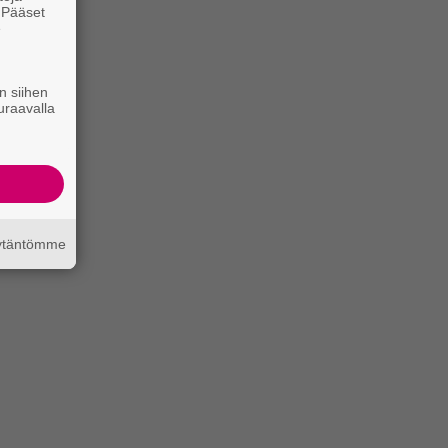
. Pääset
e
n siihen
uraavalla
äytäntömme