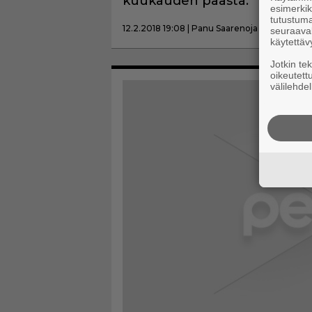
kuukauden päästä.
esimerkiks
tutustuma
12.2.2018 19:08 | Panu Saarenoja
seuraaval
käytettäv
Jotkin te
oikeutett
välilehdel