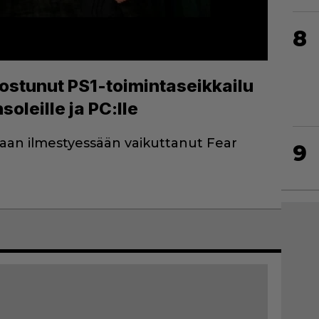
8
ostunut PS1-toimintaseikkailu
soleille ja PC:lle
laan ilmestyessään vaikuttanut Fear
9