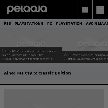
PS5
PLAYSTATION 5
PC
PLAYSTATION
AVOIN MAA
1.
Uusi PS Plus -seikkailupeli on saanut
2.
huippuarvostelut – saapui heti
Crimson Desert sai suurpäivi
julkaisupäivänään tilaajien saataville
uudistaa kaupankäyntiä pelim
Aihe:
Far Cry 3: Classic Edition