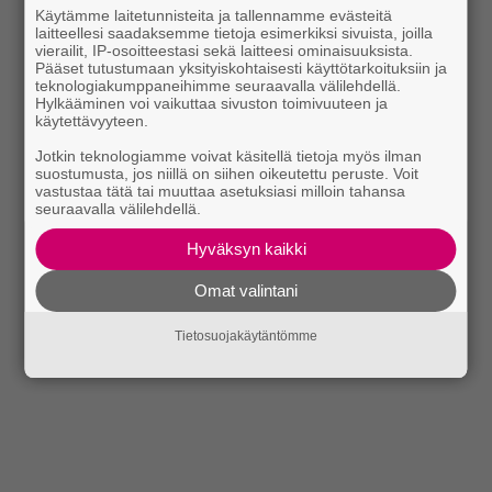
Käytämme laitetunnisteita ja tallennamme evästeitä
laitteellesi saadaksemme tietoja esimerkiksi sivuista, joilla
vierailit, IP-osoitteestasi sekä laitteesi ominaisuuksista.
Pääset tutustumaan yksityiskohtaisesti käyttötarkoituksiin ja
teknologiakumppaneihimme seuraavalla välilehdellä.
Hylkääminen voi vaikuttaa sivuston toimivuuteen ja
käytettävyyteen.
Jotkin teknologiamme voivat käsitellä tietoja myös ilman
suostumusta, jos niillä on siihen oikeutettu peruste. Voit
vastustaa tätä tai muuttaa asetuksiasi milloin tahansa
seuraavalla välilehdellä.
Hyväksyn kaikki
Omat valintani
Tietosuojakäytäntömme