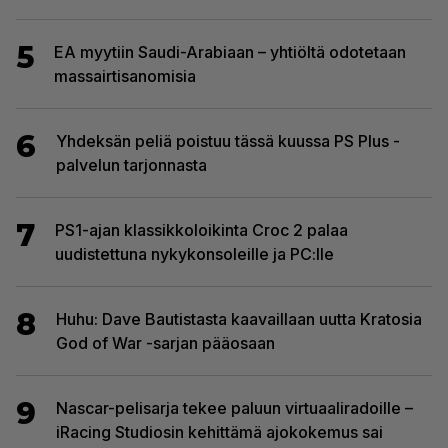
5
EA myytiin Saudi-Arabiaan – yhtiöltä odotetaan
massairtisanomisia
6
Yhdeksän peliä poistuu tässä kuussa PS Plus -
palvelun tarjonnasta
7
PS1-ajan klassikkoloikinta Croc 2 palaa
uudistettuna nykykonsoleille ja PC:lle
8
Huhu: Dave Bautistasta kaavaillaan uutta Kratosia
God of War -sarjan pääosaan
9
Nascar-pelisarja tekee paluun virtuaaliradoille –
iRacing Studiosin kehittämä ajokokemus sai