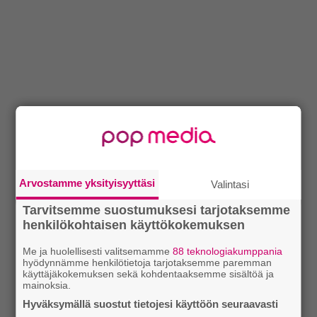
Arvostamme yksityisyyttäsi
Valintasi
Tarvitsemme suostumuksesi tarjotaksemme
henkilökohtaisen käyttökokemuksen
Me ja huolellisesti valitsemamme
88 teknologiakumppania
hyödynnämme henkilötietoja tarjotaksemme paremman
käyttäjäkokemuksen sekä kohdentaaksemme sisältöä ja
mainoksia.
Hyväksymällä suostut tietojesi käyttöön seuraavasti