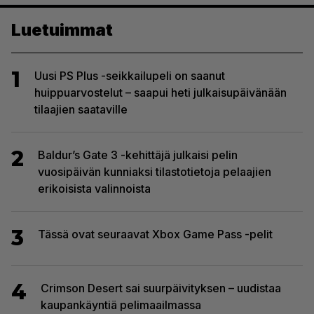
Luetuimmat
1
Uusi PS Plus -seikkailupeli on saanut
huippuarvostelut – saapui heti julkaisupäivänään
tilaajien saataville
2
Baldur’s Gate 3 -kehittäjä julkaisi pelin
vuosipäivän kunniaksi tilastotietoja pelaajien
erikoisista valinnoista
3
Tässä ovat seuraavat Xbox Game Pass -pelit
4
Crimson Desert sai suurpäivityksen – uudistaa
kaupankäyntiä pelimaailmassa