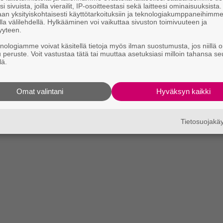
i sivuista, joilla vierailit, IP-osoitteestasi sekä laitteesi ominaisuuksista
an yksityiskohtaisesti käyttötarkoituksiin ja teknologiakumppaneihimm
la välilehdellä. Hylkääminen voi vaikuttaa sivuston toimivuuteen ja
yyteen.
knologiamme voivat käsitellä tietoja myös ilman suostumusta, jos niillä o
u peruste. Voit vastustaa tätä tai muuttaa asetuksiasi milloin tahansa se
lä.
Omat valintani
Hyväksyn kaikki
Tietosuojak