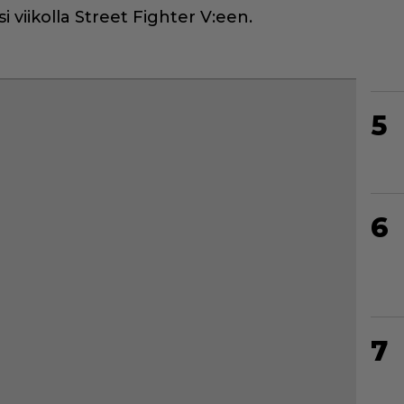
viikolla Street Fighter V:een.
5
6
7