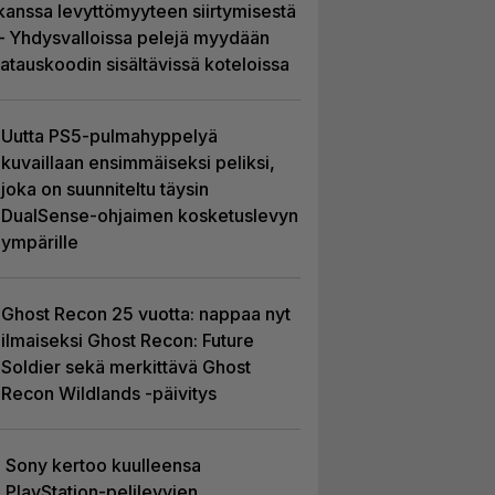
kanssa levyttömyyteen siirtymisestä
– Yhdysvalloissa pelejä myydään
latauskoodin sisältävissä koteloissa
Uutta PS5-pulmahyppelyä
kuvaillaan ensimmäiseksi peliksi,
joka on suunniteltu täysin
DualSense-ohjaimen kosketuslevyn
ympärille
Ghost Recon 25 vuotta: nappaa nyt
ilmaiseksi Ghost Recon: Future
Soldier sekä merkittävä Ghost
Recon Wildlands -päivitys
Sony kertoo kuulleensa
PlayStation-pelilevyjen