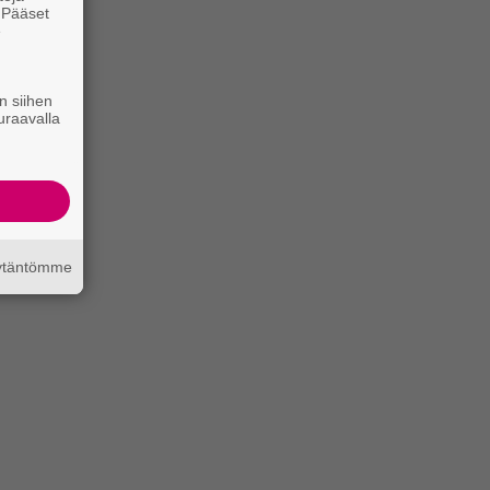
. Pääset
e
n siihen
uraavalla
äytäntömme