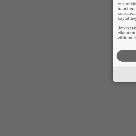
esimerkiks
tutustuma
seuraaval
käytettäv
Jotkin te
oikeutett
välilehdel