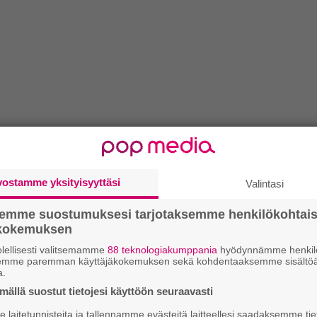
vostamme yksityisyyttäsi
Valintasi
semme suostumuksesi tarjotaksemme henkilökohtai
ökokemuksen
lellisesti valitsemamme
88 teknologiakumppania
hyödynnämme henkilö
semme paremman käyttäjäkokemuksen sekä kohdentaaksemme sisältöä
a.
ällä suostut tietojesi käyttöön seuraavasti
laitetunnisteita ja tallennamme evästeitä laitteellesi saadaksemme tie