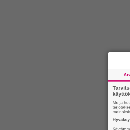
Ar
Tarvit
käytt
Me ja huo
tarjotak
mainoksi
Hyväksym
Käytämme 