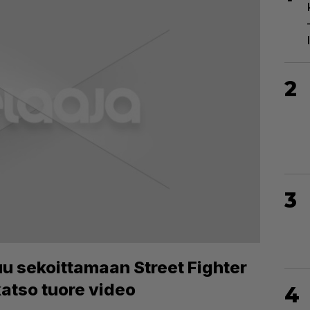
2
3
uu sekoittamaan Street Fighter
katso tuore video
4