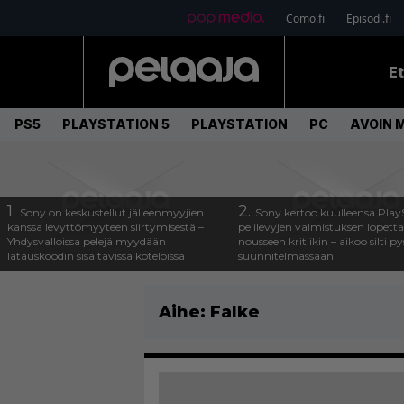
Como.fi
Episodi.fi
E
PS5
PLAYSTATION 5
PLAYSTATION
PC
AVOIN 
1.
2.
Sony on keskustellut jälleenmyyjien
Sony kertoo kuulleensa Play
kanssa levyttömyyteen siirtymisestä –
pelilevyjen valmistuksen lopett
Yhdysvalloissa pelejä myydään
nousseen kritiikin – aikoo silti p
latauskoodin sisältävissä koteloissa
suunnitelmassaan
Aihe:
Falke