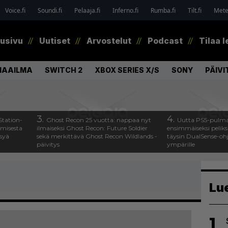
Voice.fi
Soundi.fi
Pelaaja.fi
Inferno.fi
Rumba.fi
Tilt.fi
Metel
tusivu
Uutiset
Arvostelut
Podcast
Tilaa l
MAAILMA
SWITCH 2
XBOX SERIES X/S
SONY
PÄIVI
3.
4.
Station-
Ghost Recon 25 vuotta: nappaa nyt
Uutta PS5-pulma
amisesta
ilmaiseksi Ghost Recon: Future Soldier
ensimmäiseksi peliksi
ysyä
sekä merkittävä Ghost Recon Wildlands -
täysin DualSense-oh
päivitys
ympärille
Lu
1