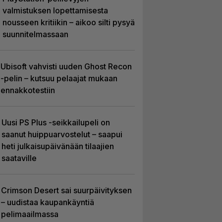
valmistuksen lopettamisesta
nousseen kritiikin – aikoo silti pysyä
suunnitelmassaan
Ubisoft vahvisti uuden Ghost Recon
-pelin – kutsuu pelaajat mukaan
ennakkotestiin
Uusi PS Plus -seikkailupeli on
saanut huippuarvostelut – saapui
heti julkaisupäivänään tilaajien
saataville
Crimson Desert sai suurpäivityksen
– uudistaa kaupankäyntiä
pelimaailmassa