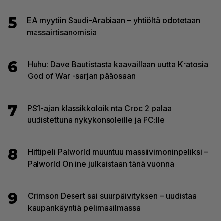
5
EA myytiin Saudi-Arabiaan – yhtiöltä odotetaan
massairtisanomisia
6
Huhu: Dave Bautistasta kaavaillaan uutta Kratosia
God of War -sarjan pääosaan
7
PS1-ajan klassikkoloikinta Croc 2 palaa
uudistettuna nykykonsoleille ja PC:lle
8
Hittipeli Palworld muuntuu massiivimoninpeliksi –
Palworld Online julkaistaan tänä vuonna
9
Crimson Desert sai suurpäivityksen – uudistaa
kaupankäyntiä pelimaailmassa