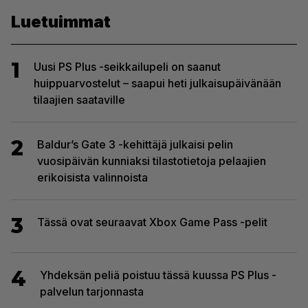
Luetuimmat
1
Uusi PS Plus -seikkailupeli on saanut
huippuarvostelut – saapui heti julkaisupäivänään
tilaajien saataville
2
Baldur’s Gate 3 -kehittäjä julkaisi pelin
vuosipäivän kunniaksi tilastotietoja pelaajien
erikoisista valinnoista
3
Tässä ovat seuraavat Xbox Game Pass -pelit
4
Yhdeksän peliä poistuu tässä kuussa PS Plus -
palvelun tarjonnasta