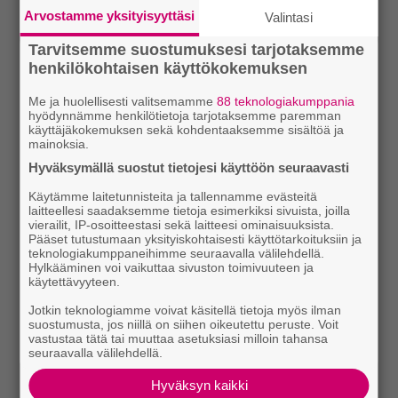
Arvostamme yksityisyyttäsi
Valintasi
Tarvitsemme suostumuksesi tarjotaksemme
henkilökohtaisen käyttökokemuksen
Me ja huolellisesti valitsemamme
88 teknologiakumppania
hyödynnämme henkilötietoja tarjotaksemme paremman
käyttäjäkokemuksen sekä kohdentaaksemme sisältöä ja
mainoksia.
Hyväksymällä suostut tietojesi käyttöön seuraavasti
Käytämme laitetunnisteita ja tallennamme evästeitä
laitteellesi saadaksemme tietoja esimerkiksi sivuista, joilla
vierailit, IP-osoitteestasi sekä laitteesi ominaisuuksista.
Pääset tutustumaan yksityiskohtaisesti käyttötarkoituksiin ja
teknologiakumppaneihimme seuraavalla välilehdellä.
Hylkääminen voi vaikuttaa sivuston toimivuuteen ja
käytettävyyteen.
Jotkin teknologiamme voivat käsitellä tietoja myös ilman
suostumusta, jos niillä on siihen oikeutettu peruste. Voit
vastustaa tätä tai muuttaa asetuksiasi milloin tahansa
seuraavalla välilehdellä.
Hyväksyn kaikki