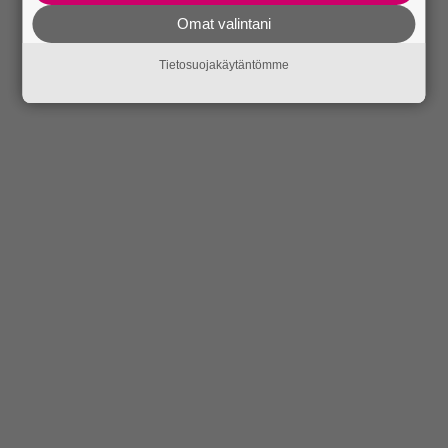
Omat valintani
Tietosuojakäytäntömme