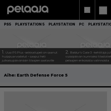
PS5
PLAYSTATION 5
PLAYSTATION
PC
PLAYSTATI
1.
2.
Uusi PS Plus -seikkailupeli on saanut
Baldur’s Gate 3 -kehittäjä jul
huippuarvostelut – saapui heti
vuosipäivän kunniaksi tilastotie
julkaisupäivänään tilaajien saataville
pelaajien erikoisista valinnoista
Aihe:
Earth Defense Force 5