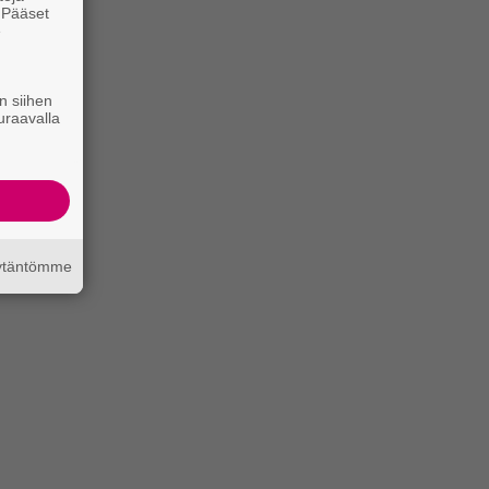
. Pääset
e
n siihen
uraavalla
äytäntömme