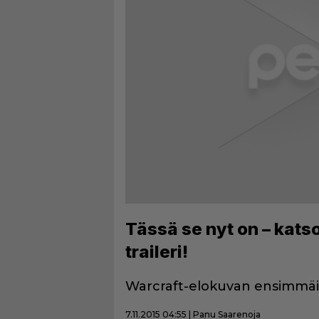
Tässä se nyt on – kats
traileri!
Warcraft-elokuvan ensimmäinen
7.11.2015 04:55 | Panu Saarenoja