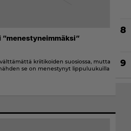
8
hti ”menestyneimmäksi”
9
 välttämättä kriitikoiden suosiossa, mutta
 nähden se on menestynyt lippuluukuilla