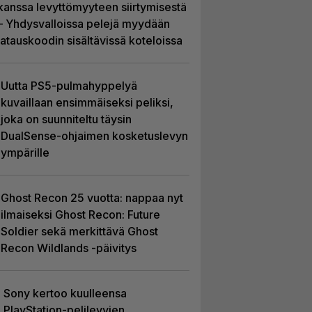
kanssa levyttömyyteen siirtymisestä
– Yhdysvalloissa pelejä myydään
latauskoodin sisältävissä koteloissa
Uutta PS5-pulmahyppelyä
kuvaillaan ensimmäiseksi peliksi,
joka on suunniteltu täysin
DualSense-ohjaimen kosketuslevyn
ympärille
Ghost Recon 25 vuotta: nappaa nyt
ilmaiseksi Ghost Recon: Future
Soldier sekä merkittävä Ghost
Recon Wildlands -päivitys
Sony kertoo kuulleensa
PlayStation-pelilevyjen