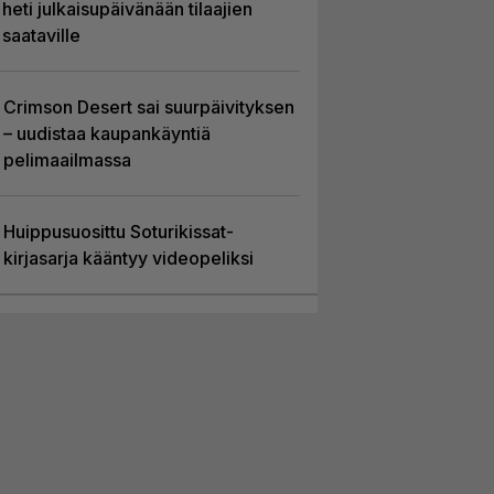
heti julkaisupäivänään tilaajien
saataville
Crimson Desert sai suurpäivityksen
– uudistaa kaupankäyntiä
pelimaailmassa
Huippusuosittu Soturikissat-
kirjasarja kääntyy videopeliksi