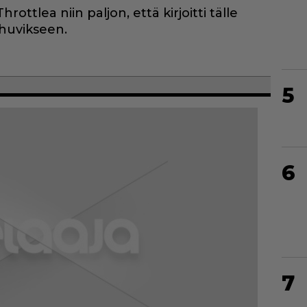
ottlea niin paljon, että kirjoitti tälle
 huvikseen.
5
6
7