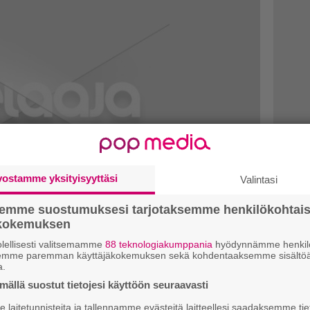
vostamme yksityisyyttäsi
Valintasi
semme suostumuksesi tarjotaksemme henkilökohtai
ökokemuksen
lellisesti valitsemamme
88 teknologiakumppania
hyödynnämme henkilö
semme paremman käyttäjäkokemuksen sekä kohdentaaksemme sisältöä
eri luotiin uusiksi World of
a.
ällä suostut tietojesi käyttöön seuraavasti
laitetunnisteita ja tallennamme evästeitä laitteellesi saadaksemme tie