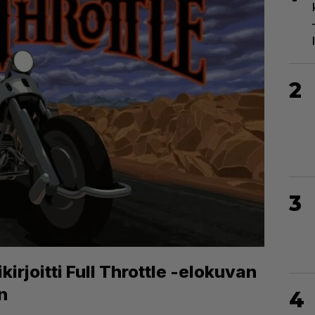
2
3
kirjoitti Full Throttle -elokuvan
n
4