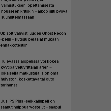
valmistuksen lopettamisesta
nousseen kritiikin – aikoo silti pysyä
suunnitelmassaan
Ubisoft vahvisti uuden Ghost Recon
-pelin – kutsuu pelaajat mukaan
ennakkotestiin
Tulevassa ajopelissä voi kokea
kyytipalveluyrittäjän arjen –
jokaisella matkustajalla on oma
hulvaton, koskettava tai outo
tarinansa
Uusi PS Plus -seikkailupeli on
saanut huippuarvostelut – saapui