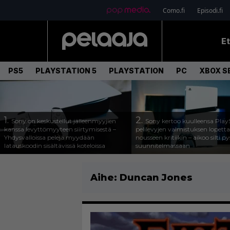
Como.fi
Episodi.fi
E
PS5
PLAYSTATION 5
PLAYSTATION
PC
XBOX SE
1.
2.
Sony on keskustellut jälleenmyyjien
Sony kertoo kuulleensa Play
kanssa levyttömyyteen siirtymisestä –
pelilevyjen valmistuksen lopett
Yhdysvalloissa pelejä myydään
nousseen kritiikin – aikoo silti p
latauskoodin sisältävissä koteloissa
suunnitelmassaan
Aihe:
Duncan Jones