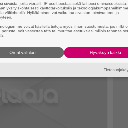
ääsee uudenlaiseen loistoon(?), kun se
i sivuista, joilla vierailit, IP-osoitteestasi sekä laitteesi ominaisuuksista
an yksityiskohtaisesti käyttötarkoituksiin ja teknologiakumppaneihimm
 voimin.
la välilehdellä. Hylkääminen voi vaikuttaa sivuston toimivuuteen ja
yyteen.
knologiamme voivat käsitellä tietoja myös ilman suostumusta, jos niillä o
u peruste. Voit vastustaa tätä tai muuttaa asetuksiasi milloin tahansa se
lä.
Omat valintani
Hyväksyn kaikki
Tietosuojak