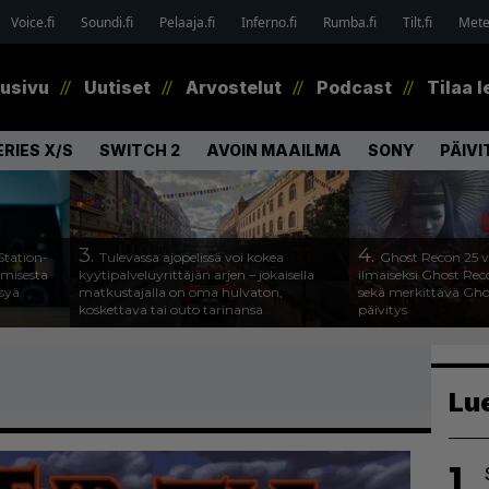
Voice.fi
Soundi.fi
Pelaaja.fi
Inferno.fi
Rumba.fi
Tilt.fi
Metel
tusivu
Uutiset
Arvostelut
Podcast
Tilaa l
RIES X/S
SWITCH 2
AVOIN MAAILMA
SONY
PÄIVI
3.
4.
Station-
Tulevassa ajopelissä voi kokea
Ghost Recon 25 v
amisesta
kyytipalveluyrittäjän arjen – jokaisella
ilmaiseksi Ghost Rec
ysyä
matkustajalla on oma hulvaton,
sekä merkittävä Gho
koskettava tai outo tarinansa
päivitys
Lu
1