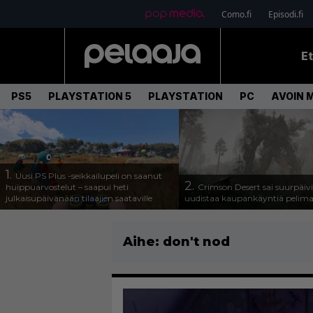
Como.fi
Episodi.fi
E
PS5
PLAYSTATION 5
PLAYSTATION
PC
AVOIN 
1.
Uusi PS Plus -seikkailupeli on saanut
2.
huippuarvostelut – saapui heti
Crimson Desert sai suurpäivi
julkaisupäivänään tilaajien saataville
uudistaa kaupankäyntiä pelim
Aihe:
don't nod