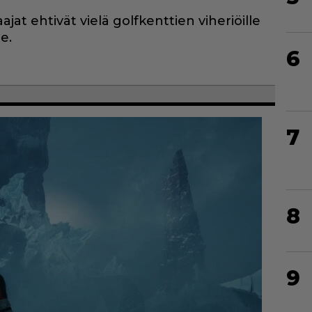
ajat ehtivät vielä golfkenttien viheriöille
e.
6
7
8
9