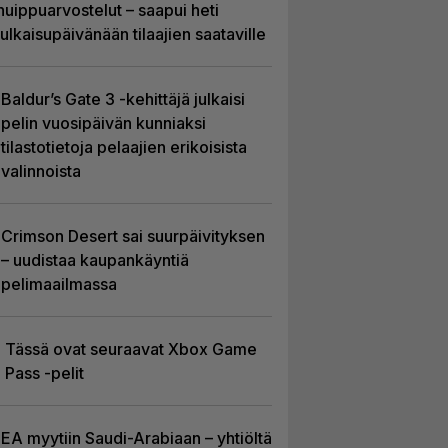
huippuarvostelut – saapui heti
julkaisupäivänään tilaajien saataville
Baldur’s Gate 3 -kehittäjä julkaisi
pelin vuosipäivän kunniaksi
tilastotietoja pelaajien erikoisista
valinnoista
Crimson Desert sai suurpäivityksen
– uudistaa kaupankäyntiä
pelimaailmassa
Tässä ovat seuraavat Xbox Game
Pass -pelit
EA myytiin Saudi-Arabiaan – yhtiöltä