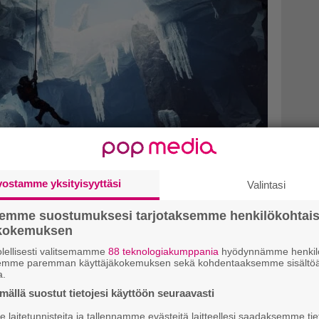
vostamme yksityisyyttäsi
Valintasi
semme suostumuksesi tarjotaksemme henkilökohtai
ehittäjien tuleva scifi-seikkailu
ökokemuksen
täjä esittelee uudella videolla
lellisesti valitsemamme
88 teknologiakumppania
hyödynnämme henkilö
semme paremman käyttäjäkokemuksen sekä kohdentaaksemme sisältöä
uomisprosessia
a.
ällä suostut tietojesi käyttöön seuraavasti
oo tuoreella videolla musiikin
laitetunnisteita ja tallennamme evästeitä laitteellesi saadaksemme tie