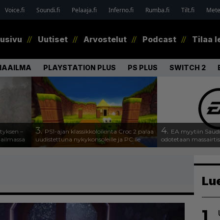
Voice.fi
Soundi.fi
Pelaaja.fi
Inferno.fi
Rumba.fi
Tilt.fi
Metel
tusivu
Uutiset
Arvostelut
Podcast
Tilaa l
MAAILMA
PLAYSTATION PLUS
PS PLUS
SWITCH 2
3.
4.
tyksen –
PS1-ajan klassikkoloikinta Croc 2 palaa
EA myytiin Saudi
aailmassa
uudistettuna nykykonsoleille ja PC:lle
odotetaan massairti
Lu
1