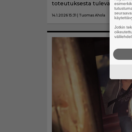
toteutuksesta tulevaan tiete
esimerkiks
tutustuma
seuraaval
14.1.2026 15:31 | Tuomas Ahola
käytettäv
Jotkin te
oikeutett
välilehdel