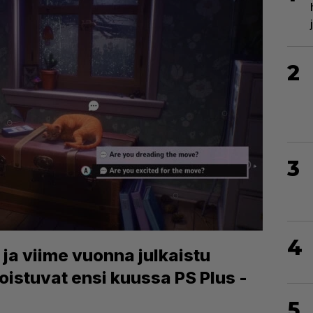
2
3
4
 ja viime vuonna julkaistu
poistuvat ensi kuussa PS Plus -
5