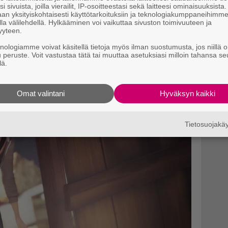
isseikkailuun.
i sivuista, joilla vierailit, IP-osoitteestasi sekä laitteesi ominaisuuksista
an yksityiskohtaisesti käyttötarkoituksiin ja teknologiakumppaneihimm
la välilehdellä. Hylkääminen voi vaikuttaa sivuston toimivuuteen ja
yyteen.
knologiamme voivat käsitellä tietoja myös ilman suostumusta, jos niillä o
u peruste. Voit vastustaa tätä tai muuttaa asetuksiasi milloin tahansa se
lä.
Omat valintani
Hyväksyn kaikki
Tietosuojak