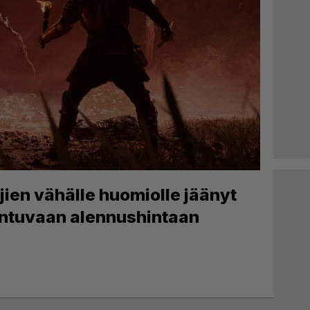
äjien vähälle huomiolle jäänyt
tuntuvaan alennushintaan