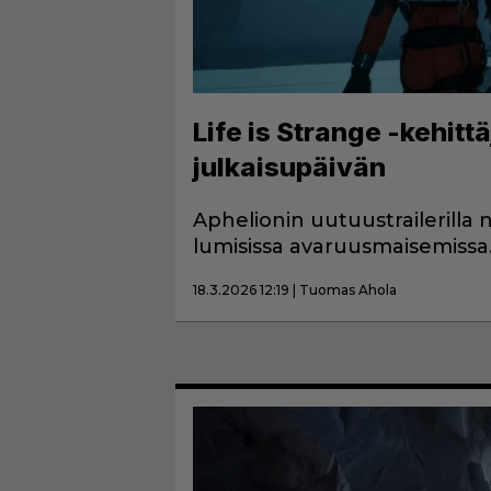
Life is Strange -kehittä
julkaisupäivän
Aphelionin uutuustrailerilla 
lumisissa avaruusmaisemissa
18.3.2026 12:19 | Tuomas Ahola