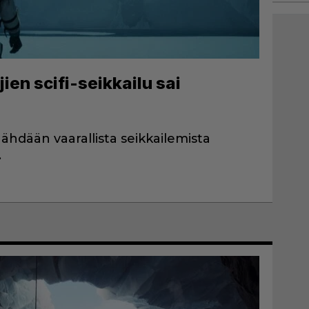
jien scifi-seikkailu sai
nähdään vaarallista seikkailemista
.