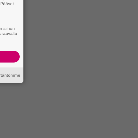
. Pääset
e
n siihen
uraavalla
äytäntömme