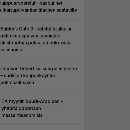
huippuarvostelut – saapui heti
julkaisupäivänään tilaajien saataville
Baldur’s Gate 3 -kehittäjä julkaisi
pelin vuosipäivän kunniaksi
tilastotietoja pelaajien erikoisista
valinnoista
Crimson Desert sai suurpäivityksen
– uudistaa kaupankäyntiä
pelimaailmassa
EA myytiin Saudi-Arabiaan –
yhtiöltä odotetaan
massairtisanomisia