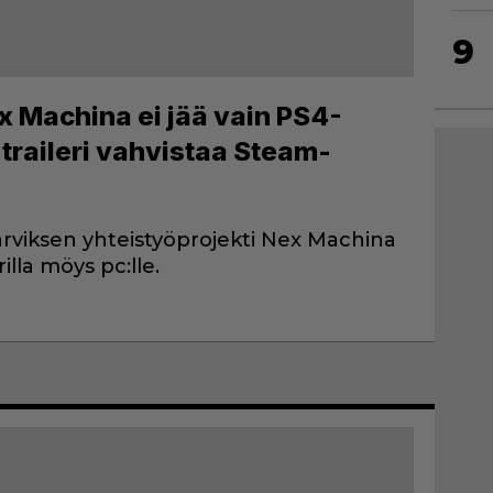
9
x Machina ei jää vain PS4-
 traileri vahvistaa Steam-
viksen yhteistyöprojekti Nex Machina
illa möys pc:lle.