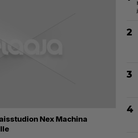
2
3
4
isstudion Nex Machina
lle