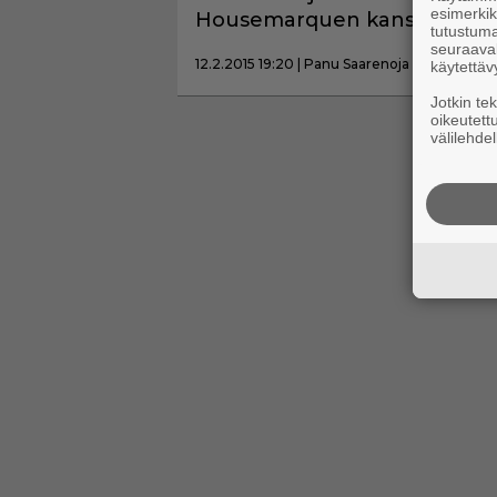
esimerkiks
Housemarquen kanssa.
tutustuma
seuraaval
12.2.2015 19:20 | Panu Saarenoja
käytettäv
Jotkin te
oikeutett
välilehdel