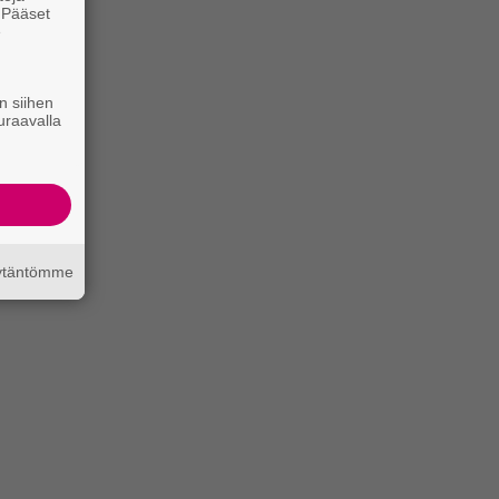
. Pääset
e
n siihen
uraavalla
äytäntömme