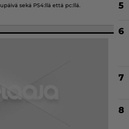
5
päivä sekä PS4:llä että pc:llä.
6
7
8