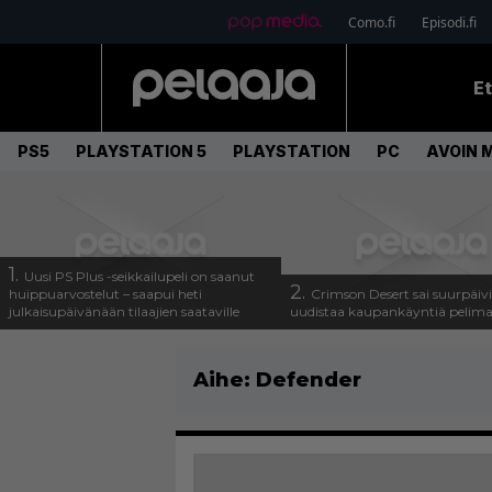
Como.fi
Episodi.fi
E
PS5
PLAYSTATION 5
PLAYSTATION
PC
AVOIN 
1.
Uusi PS Plus -seikkailupeli on saanut
2.
huippuarvostelut – saapui heti
Crimson Desert sai suurpäivi
julkaisupäivänään tilaajien saataville
uudistaa kaupankäyntiä pelim
Aihe:
Defender