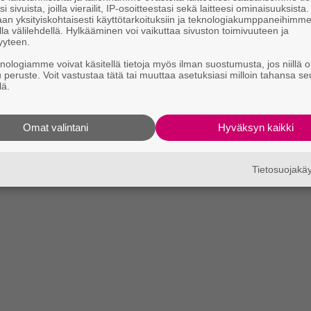
i sivuista, joilla vierailit, IP-osoitteestasi sekä laitteesi ominaisuuksista
an yksityiskohtaisesti käyttötarkoituksiin ja teknologiakumppaneihimm
la välilehdellä. Hylkääminen voi vaikuttaa sivuston toimivuuteen ja
yyteen.
knologiamme voivat käsitellä tietoja myös ilman suostumusta, jos niillä o
u peruste. Voit vastustaa tätä tai muuttaa asetuksiasi milloin tahansa se
lä.
Omat valintani
Hyväksyn kaikki
Tietosuojak