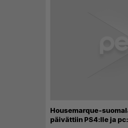
Housemarque-suomala
päivättiin PS4:lle ja pc: