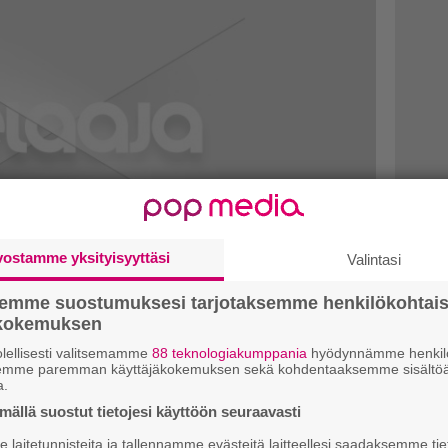
vostamme yksityisyyttäsi
Valintasi
semme suostumuksesi tarjotaksemme henkilökohtai
ökokemuksen
lellisesti valitsemamme
88 teknologiakumppania
hyödynnämme henkilö
rque yhteistyöhön
semme paremman käyttäjäkokemuksen sekä kohdentaaksemme sisältöä
a.
nittelijan kanssa
ällä suostut tietojesi käyttöön seuraavasti
 Eugene Jarvis tekee uuden pelin
laitetunnisteita ja tallennamme evästeitä laitteellesi saadaksemme tie