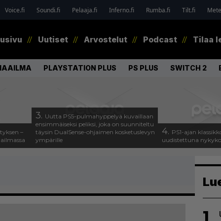
Voice.fi
Soundi.fi
Pelaaja.fi
Inferno.fi
Rumba.fi
Tilt.fi
Metel
tusivu
Uutiset
Arvostelut
Podcast
Tilaa l
MAAILMA
PLAYSTATION PLUS
PS PLUS
SWITCH 2
3.
Uutta PS5-pulmahyppelyä kuvaillaan
ensimmäiseksi peliksi, joka on suunniteltu
4.
tyksen –
täysin DualSense-ohjaimen kosketuslevyn
PS1-ajan klassikk
aailmassa
ympärille
uudistettuna nykykons
Lu
1