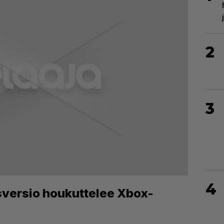
2
3
4
sversio houkuttelee Xbox-