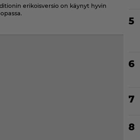
tionin erikoisversio on käynyt hyvin
oopassa.
5
6
7
8