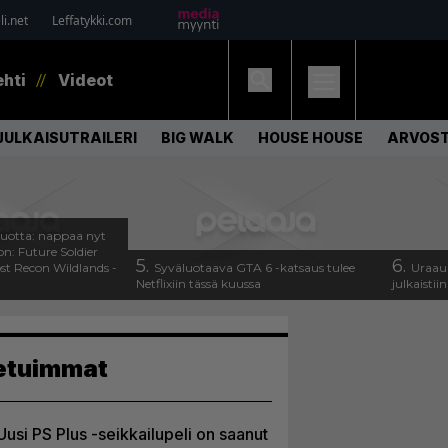
i.net
Leffatykki.com
ehti
Videot
JULKAISUTRAILERI
BIG WALK
HOUSE HOUSE
ARVOS
uotta: nappaa nyt
on: Future Soldier
5.
6.
st Recon Wildlands -
Syväluotaava GTA 6 -katsaus tulee
Uraauu
Netflixiin tässä kuussa
julkaistii
etuimmat
Uusi PS Plus -seikkailupeli on saanut