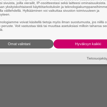
i sivuista, joilla vierailit, IP-osoitteestasi sekä laitteesi ominaisuuksista
an yksityiskohtaisesti käyttötarkoituksiin ja teknologiakumppaneihimm
la välilehdellä. Hylkääminen voi vaikuttaa sivuston toimivuuteen ja
yyteen.
knologiamme voivat käsitellä tietoja myös ilman suostumusta, jos niillä o
u peruste. Voit vastustaa tätä tai muuttaa asetuksiasi milloin tahansa se
lä.
Omat valintani
Hyväksyn kaikki
Tietosuojak