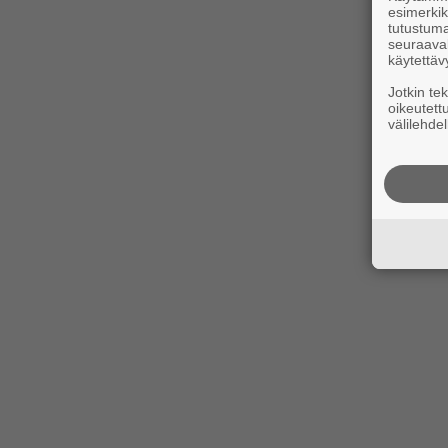
esimerkiks
tutustuma
seuraaval
käytettäv
Jotkin te
oikeutett
välilehdel