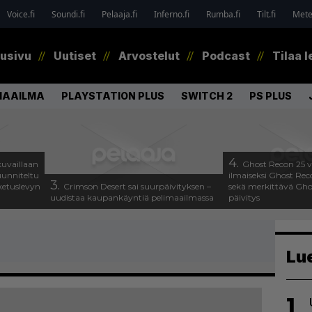
Voice.fi
Soundi.fi
Pelaaja.fi
Inferno.fi
Rumba.fi
Tilt.fi
Metel
tusivu
Uutiset
Arvostelut
Podcast
Tilaa l
MAAILMA
PLAYSTATION PLUS
SWITCH 2
PS PLUS
4.
uvaillaan
Ghost Recon 25 v
uunniteltu
ilmaiseksi Ghost Rec
3.
ketuslevyn
Crimson Desert sai suurpäivityksen –
sekä merkittävä Gho
uudistaa kaupankäyntiä pelimaailmassa
päivitys
Lu
1