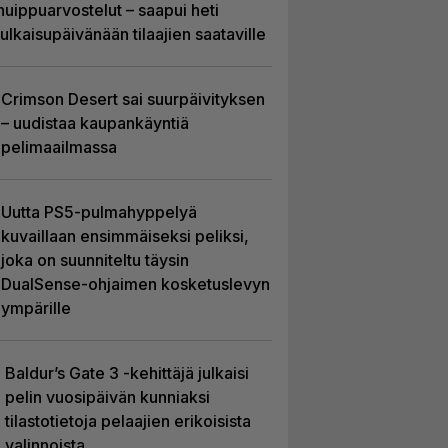
huippuarvostelut – saapui heti
julkaisupäivänään tilaajien saataville
Crimson Desert sai suurpäivityksen
– uudistaa kaupankäyntiä
pelimaailmassa
Uutta PS5-pulmahyppelyä
kuvaillaan ensimmäiseksi peliksi,
joka on suunniteltu täysin
DualSense-ohjaimen kosketuslevyn
ympärille
Baldur’s Gate 3 -kehittäjä julkaisi
pelin vuosipäivän kunniaksi
tilastotietoja pelaajien erikoisista
valinnoista