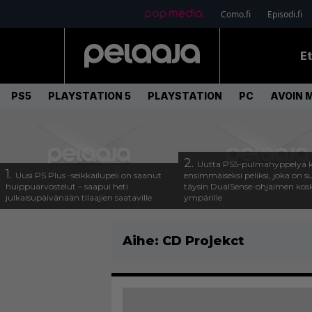
Como.fi
Episodi.fi
E
PS5
PLAYSTATION 5
PLAYSTATION
PC
AVOIN 
2.
Uutta PS5-pulmahyppelyä k
1.
Uusi PS Plus -seikkailupeli on saanut
ensimmäiseksi peliksi, joka on s
huippuarvostelut – saapui heti
täysin DualSense-ohjaimen kos
julkaisupäivänään tilaajien saataville
ympärille
Aihe:
CD Projekct