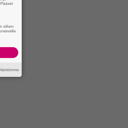
. Pääset
e
n siihen
uraavalla
äytäntömme