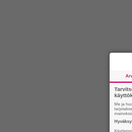
Ar
Tarvit
käytt
Me ja huo
tarjotak
mainoksi
Hyväksym
Käytämme 