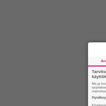
Ar
Tarvit
käytt
Me ja huo
tarjotak
mainoksi
Hyväksym
Käytämme 