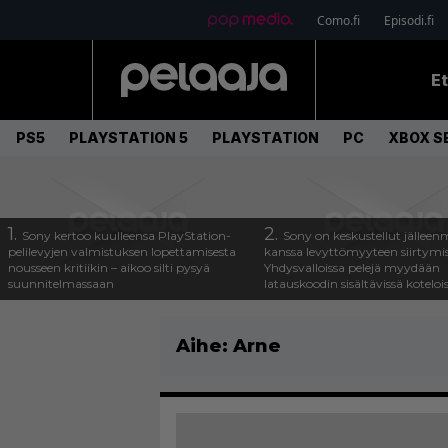
Como.fi
Episodi.fi
E
PS5
PLAYSTATION 5
PLAYSTATION
PC
XBOX SE
1.
2.
Sony kertoo kuulleensa PlayStation-
Sony on keskustellut jälleen
pelilevyjen valmistuksen lopettamisesta
kanssa levyttömyyteen siirtymis
nousseen kritiikin – aikoo silti pysyä
Yhdysvalloissa pelejä myydään
suunnitelmassaan
latauskoodin sisältävissä koteloi
Aihe:
Arne