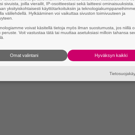
i sivuista, joilla vierailit, IP-osoitteestasi sekä laitteesi ominaisuuksista
an yksityiskohtaisesti käyttötarkoituksiin ja teknologiakumppaneihimm
la välilehdellä. Hylkääminen voi vaikuttaa sivuston toimivuuteen ja
yyteen.
knologiamme voivat käsitellä tietoja myös ilman suostumusta, jos niillä o
u peruste. Voit vastustaa tätä tai muuttaa asetuksiasi milloin tahansa se
lä.
Omat valintani
Hyväksyn kaikki
Tietosuojak