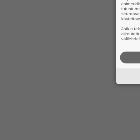
esimerkiks
tutustuma
seuraaval
käytettäv
Jotkin te
oikeutett
välilehdel