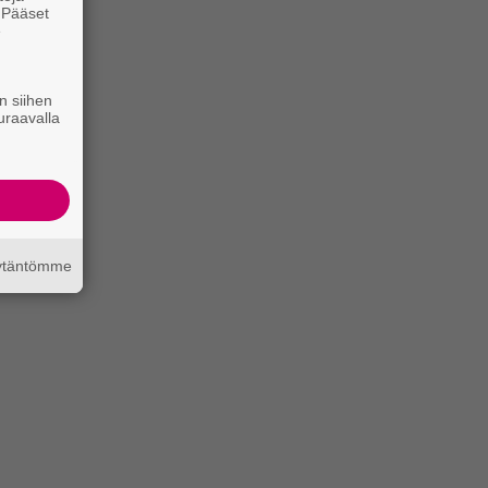
. Pääset
e
n siihen
uraavalla
äytäntömme