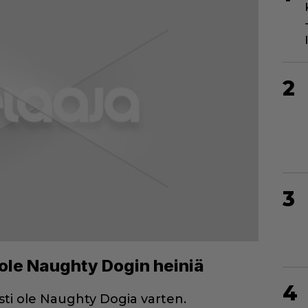
2
3
i ole Naughty Dogin heiniä
4
esti ole Naughty Dogia varten.