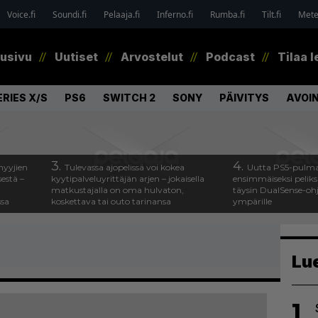
Voice.fi
Soundi.fi
Pelaaja.fi
Inferno.fi
Rumba.fi
Tilt.fi
Metel
tusivu
Uutiset
Arvostelut
Podcast
Tilaa l
RIES X/S
PS6
SWITCH 2
SONY
PÄIVITYS
AVOI
3.
4.
myyjien
Tulevassa ajopelissä voi kokea
Uutta PS5-pulma
estä –
kyytipalveluyrittäjän arjen – jokaisella
ensimmäiseksi peliksi
matkustajalla on oma hulvaton,
täysin DualSense-oh
ssa
koskettava tai outo tarinansa
ympärille
Lu
1