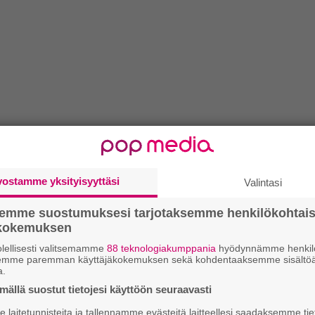
vostamme yksityisyyttäsi
Valintasi
semme suostumuksesi tarjotaksemme henkilökohtai
ökokemuksen
lellisesti valitsemamme
88 teknologiakumppania
hyödynnämme henkilö
semme paremman käyttäjäkokemuksen sekä kohdentaaksemme sisältöä
a.
ällä suostut tietojesi käyttöön seuraavasti
laitetunnisteita ja tallennamme evästeitä laitteellesi saadaksemme tie