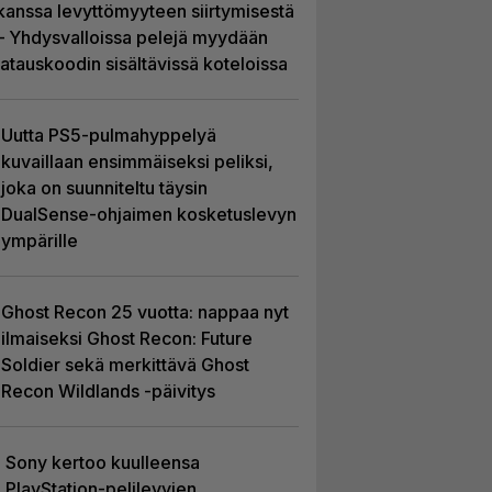
kanssa levyttömyyteen siirtymisestä
– Yhdysvalloissa pelejä myydään
latauskoodin sisältävissä koteloissa
Uutta PS5-pulmahyppelyä
kuvaillaan ensimmäiseksi peliksi,
joka on suunniteltu täysin
DualSense-ohjaimen kosketuslevyn
ympärille
Ghost Recon 25 vuotta: nappaa nyt
ilmaiseksi Ghost Recon: Future
Soldier sekä merkittävä Ghost
Recon Wildlands -päivitys
Sony kertoo kuulleensa
PlayStation-pelilevyjen