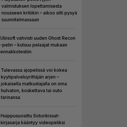
valmistuksen lopettamisesta
nousseen kritiikin – aikoo silti pysyä
suunnitelmassaan
Ubisoft vahvisti uuden Ghost Recon
-pelin – kutsuu pelaajat mukaan
ennakkotestiin
Tulevassa ajopelissä voi kokea
kyytipalveluyrittäjän arjen –
jokaisella matkustajalla on oma
hulvaton, koskettava tai outo
tarinansa
Huippusuosittu Soturikissat-
kirjasarja kääntyy videopeliksi