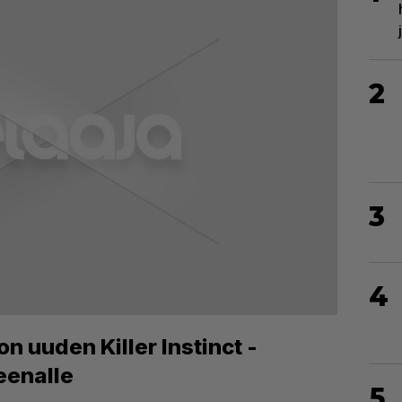
2
3
4
n uuden Killer Instinct -
eenalle
5