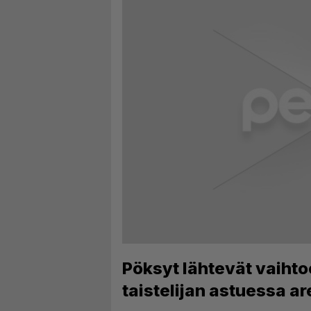
Pöksyt lähtevät vaihtoo
taistelijan astuessa ar