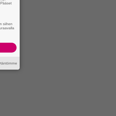
. Pääset
e
n siihen
uraavalla
äytäntömme