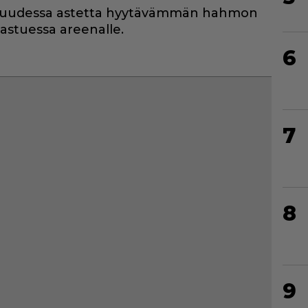
evaisuudessa astetta hyytävämmän hahmon
stuessa areenalle.
6
7
8
9