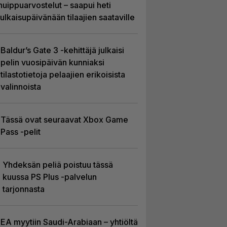
huippuarvostelut – saapui heti
julkaisupäivänään tilaajien saataville
Baldur’s Gate 3 -kehittäjä julkaisi
pelin vuosipäivän kunniaksi
tilastotietoja pelaajien erikoisista
valinnoista
Tässä ovat seuraavat Xbox Game
Pass -pelit
Yhdeksän peliä poistuu tässä
kuussa PS Plus -palvelun
tarjonnasta
EA myytiin Saudi-Arabiaan – yhtiöltä