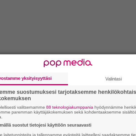
vostamme yksityisyyttäsi
Valintasi
semme suostumuksesi tarjotaksemme henkilökohtai
ökokemuksen
lellisesti valitsemamme
88 teknologiakumppania
hyödynnämme henkilö
semme paremman käyttäjäkokemuksen sekä kohdentaaksemme sisältöä
a.
ällä suostut tietojesi käyttöön seuraavasti
laitetunnisteita ja tallennamme evästeitä laitteellesi saadaksemme tie