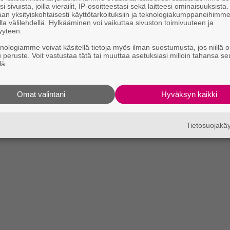
i sivuista, joilla vierailit, IP-osoitteestasi sekä laitteesi ominaisuuksista
an yksityiskohtaisesti käyttötarkoituksiin ja teknologiakumppaneihimm
la välilehdellä. Hylkääminen voi vaikuttaa sivuston toimivuuteen ja
yyteen.
knologiamme voivat käsitellä tietoja myös ilman suostumusta, jos niillä o
u peruste. Voit vastustaa tätä tai muuttaa asetuksiasi milloin tahansa se
lä.
Omat valintani
Hyväksyn kaikki
Tietosuojak