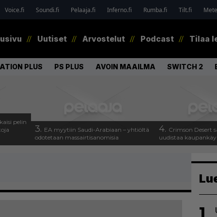
Voice.fi
Soundi.fi
Pelaaja.fi
Inferno.fi
Rumba.fi
Tilt.fi
Metel
tusivu
Uutiset
Arvostelut
Podcast
Tilaa l
ATION PLUS
PS PLUS
AVOIN MAAILMA
SWITCH 2
kaisi pelin
3.
4.
toja
EA myytiin Saudi-Arabiaan – yhtiöltä
Crimson Desert s
odotetaan massairtisanomisia
uudistaa kaupankäy
Lu
1