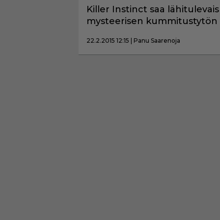
Killer Instinct saa lähitul
mysteerisen kummitustytön a
22.2.2015 12:15 | Panu Saarenoja