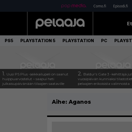
Como.fi
Episodi.fi
E
PS5
PLAYSTATION 5
PLAYSTATION
PC
PLAYST
1.
2.
Uusi PS Plus -seikkailupeli on saanut
Baldur’s Gate 3 -kehittäjä jul
huippuarvostelut – saapui heti
vuosipäivän kunniaksi tilastotie
julkaisupäivänään tilaajien saataville
pelaajien erikoisista valinnoista
Aihe:
Aganos