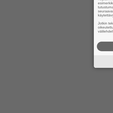
esimerkiks
tutustuma
seuraaval
käytettäv
Jotkin te
oikeutett
välilehdel