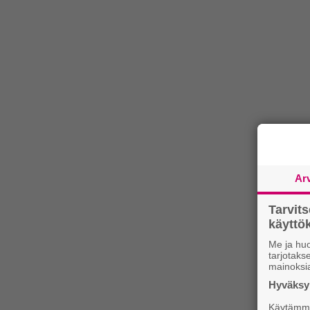
Ar
Tarvit
käytt
Me ja huo
tarjotak
mainoksi
Hyväksym
Käytämme 