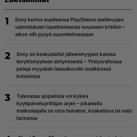
1
Sony kertoo kuulleensa PlayStation-pelilevyjen
valmistuksen lopettamisesta nousseen kritiikin –
aikoo silti pysyä suunnitelmassaan
2
Sony on keskustellut jälleenmyyjien kanssa
levyttömyyteen siirtymisestä – Yhdysvalloissa
pelejä myydään latauskoodin sisältävissä
koteloissa
3
Tulevassa ajopelissä voi kokea
kyytipalveluyrittäjän arjen – jokaisella
matkustajalla on oma hulvaton, koskettava tai outo
tarinansa