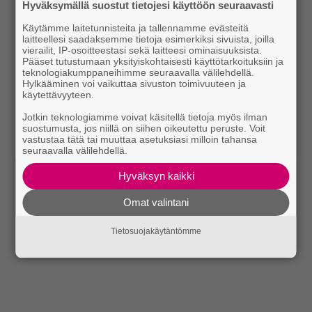
Hyväksymällä suostut tietojesi käyttöön seuraavasti
Käytämme laitetunnisteita ja tallennamme evästeitä
laitteellesi saadaksemme tietoja esimerkiksi sivuista, joilla
vierailit, IP-osoitteestasi sekä laitteesi ominaisuuksista.
Pääset tutustumaan yksityiskohtaisesti käyttötarkoituksiin ja
teknologiakumppaneihimme seuraavalla välilehdellä.
Hylkääminen voi vaikuttaa sivuston toimivuuteen ja
käytettävyyteen.
Jotkin teknologiamme voivat käsitellä tietoja myös ilman
suostumusta, jos niillä on siihen oikeutettu peruste. Voit
vastustaa tätä tai muuttaa asetuksiasi milloin tahansa
seuraavalla välilehdellä.
Hyväksyn kaikki
Omat valintani
Tietosuojakäytäntömme