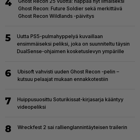
4
Ghost Recon 25 vuotta: nappaa nyt ilmaiseksi
Ghost Recon: Future Soldier sekä merkittävä
Ghost Recon Wildlands -päivitys
5
Uutta PS5-pulmahyppelyä kuvaillaan
ensimmäiseksi peliksi, joka on suunniteltu täysin
DualSense-ohjaimen kosketuslevyn ympärille
6
Ubisoft vahvisti uuden Ghost Recon -pelin –
kutsuu pelaajat mukaan ennakkotestiin
7
Huippusuosittu Soturikissat-kirjasarja kääntyy
videopeliksi
8
Wreckfest 2 sai rallienglannintäyteisen trailerin