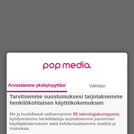
Arvostamme yksityisyyttäsi
Valintasi
Tarvitsemme suostumuksesi tarjotaksemme
henkilökohtaisen käyttökokemuksen
Me ja huolellisesti valitsemamme
88 teknologiakumppania
hyödynnämme henkilötietoja tarjotaksemme paremman
käyttäjäkokemuksen sekä kohdentaaksemme sisältöä ja
mainoksia.