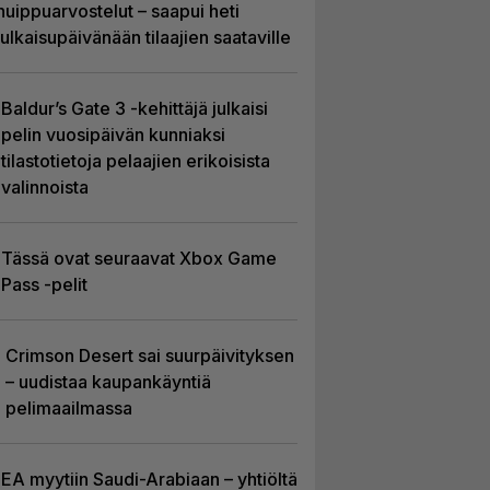
huippuarvostelut – saapui heti
julkaisupäivänään tilaajien saataville
Baldur’s Gate 3 -kehittäjä julkaisi
pelin vuosipäivän kunniaksi
tilastotietoja pelaajien erikoisista
valinnoista
Tässä ovat seuraavat Xbox Game
Pass -pelit
Crimson Desert sai suurpäivityksen
– uudistaa kaupankäyntiä
pelimaailmassa
EA myytiin Saudi-Arabiaan – yhtiöltä