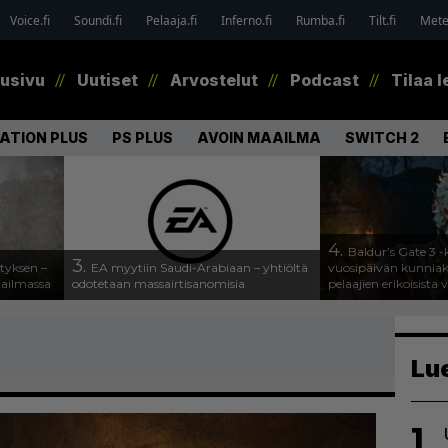
Voice.fi
Soundi.fi
Pelaaja.fi
Inferno.fi
Rumba.fi
Tilt.fi
Metel
tusivu
Uutiset
Arvostelut
Podcast
Tilaa l
ATION PLUS
PS PLUS
AVOIN MAAILMA
SWITCH 2
4.
Baldur’s Gate 3 -k
3.
tyksen –
EA myytiin Saudi-Arabiaan – yhtiöltä
vuosipäivän kunniaksi
aailmassa
odotetaan massairtisanomisia
pelaajien erikoisista 
Lu
1