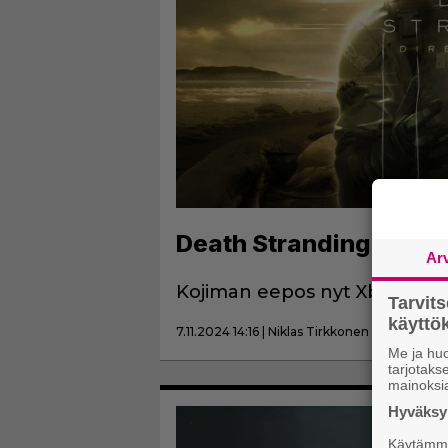
Death Stranding saapu
Ar
Kojiman eepos nyt Xboxilla.
Tarvit
käytt
7.11.2024 14:16 | Niklas Tirkkonen
Me ja huo
tarjotak
mainoksi
Hyväksym
Käytämme 