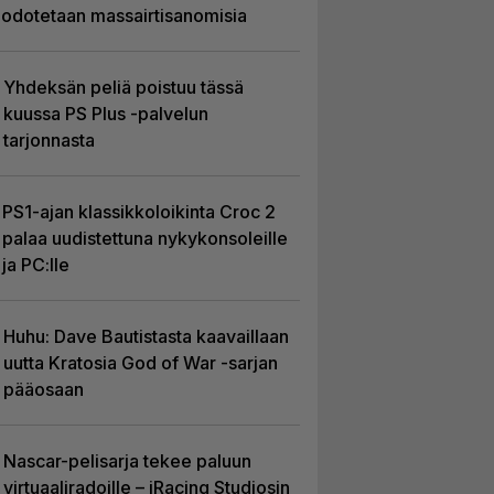
odotetaan massairtisanomisia
Yhdeksän peliä poistuu tässä
kuussa PS Plus -palvelun
tarjonnasta
PS1-ajan klassikkoloikinta Croc 2
palaa uudistettuna nykykonsoleille
ja PC:lle
Huhu: Dave Bautistasta kaavaillaan
uutta Kratosia God of War -sarjan
pääosaan
Nascar-pelisarja tekee paluun
virtuaaliradoille – iRacing Studiosin