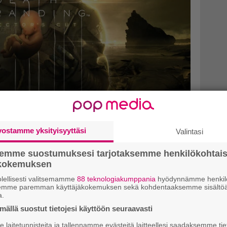
i Xboxille
vostamme yksityisyyttäsi
Valintasi
semme suostumuksesi tarjotaksemme henkilökohtai
ökokemuksen
lellisesti valitsemamme
88 teknologiakumppania
hyödynnämme henkilö
semme paremman käyttäjäkokemuksen sekä kohdentaaksemme sisältöä
a.
ällä suostut tietojesi käyttöön seuraavasti
laitetunnisteita ja tallennamme evästeitä laitteellesi saadaksemme tie