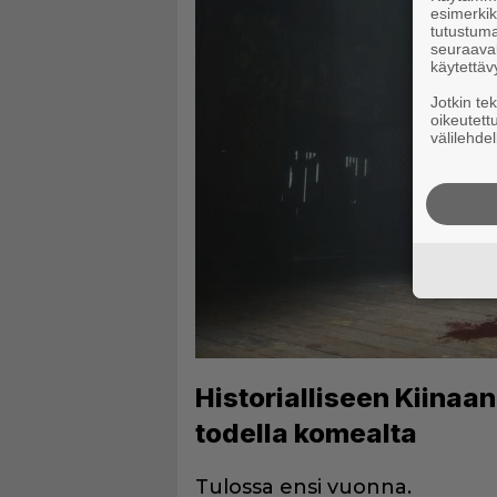
esimerkiks
tutustuma
seuraaval
käytettäv
Jotkin te
oikeutett
välilehdel
Historialliseen Kiinaan
todella komealta
Tulossa ensi vuonna.