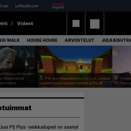
i.net
Leffatykki.com
ehti
Videot
BIG WALK
HOUSE HOUSE
ARVOSTELUT
JULKAISUTRA
ehittäjä julkaisi pelin
5.
6.
 tilastotietoja
PS1-ajan klassikkoloikinta Croc 2 palaa
Yhdeks
valinnoista
uudistettuna nykykonsoleille ja PC:lle
PS Plus -
etuimmat
Uusi PS Plus -seikkailupeli on saanut