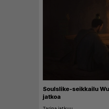
Soulslike-seikkailu W
jatkoa
Tarina jatkuu.