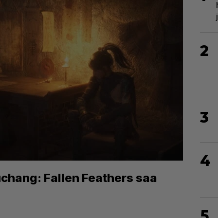
2
3
4
uchang: Fallen Feathers saa
5