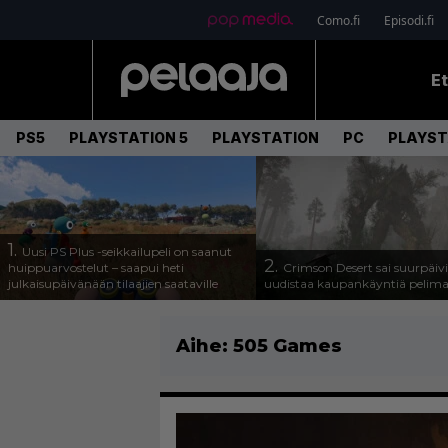
Como.fi
Episodi.fi
E
PS5
PLAYSTATION 5
PLAYSTATION
PC
PLAYST
1.
Uusi PS Plus -seikkailupeli on saanut
2.
huippuarvostelut – saapui heti
Crimson Desert sai suurpäivi
julkaisupäivänään tilaajien saataville
uudistaa kaupankäyntiä pelim
Aihe:
505 Games