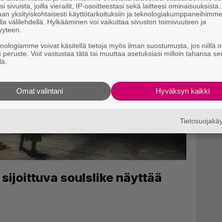
i sivuista, joilla vierailit, IP-osoitteestasi sekä laitteesi ominaisuuksista
an yksityiskohtaisesti käyttötarkoituksiin ja teknologiakumppaneihimm
la välilehdellä. Hylkääminen voi vaikuttaa sivuston toimivuuteen ja
yyteen.
knologiamme voivat käsitellä tietoja myös ilman suostumusta, jos niillä o
u peruste. Voit vastustaa tätä tai muuttaa asetuksiasi milloin tahansa se
lä.
Omat valintani
Hyväksyn kaikki
Tietosuojak
 sijoittuva soulslike näyttää