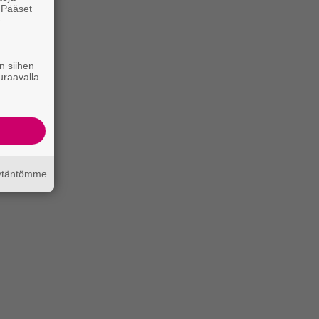
. Pääset
e
n siihen
uraavalla
äytäntömme