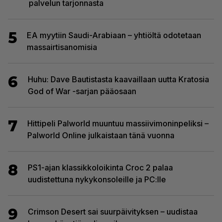
palvelun tarjonnasta
5
EA myytiin Saudi-Arabiaan – yhtiöltä odotetaan
massairtisanomisia
6
Huhu: Dave Bautistasta kaavaillaan uutta Kratosia
God of War -sarjan pääosaan
7
Hittipeli Palworld muuntuu massiivimoninpeliksi –
Palworld Online julkaistaan tänä vuonna
8
PS1-ajan klassikkoloikinta Croc 2 palaa
uudistettuna nykykonsoleille ja PC:lle
9
Crimson Desert sai suurpäivityksen – uudistaa