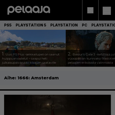
PS5
PLAYSTATION 5
PLAYSTATION
PC
PLAYSTATI
1.
2.
Uusi PS Plus -seikkailupeli on saanut
Baldur’s Gate 3 -kehittäjä jul
huippuarvostelut – saapui heti
vuosipäivän kunniaksi tilastotie
julkaisupäivänään tilaajien saataville
pelaajien erikoisista valinnoista
Aihe:
1666: Amsterdam