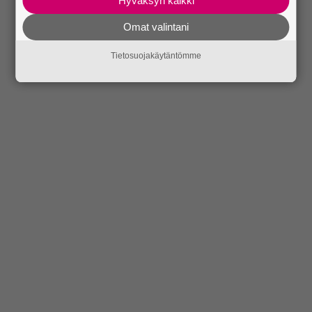
Hyväksyn kaikki
Omat valintani
Tietosuojakäytäntömme