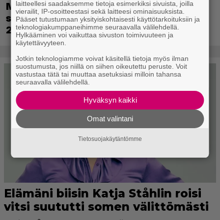
laitteellesi saadaksemme tietoja esimerkiksi sivuista, joilla
Metsästyssimulaattorin jatko-osa
vierailit, IP-osoitteestasi sekä laitteesi ominaisuuksista.
saapuu ensi kuussa – Way of the Hunter
Pääset tutustumaan yksityiskohtaisesti käyttötarkoituksiin ja
teknologiakumppaneihimme seuraavalla välilehdellä.
2 päivättiin
Hylkääminen voi vaikuttaa sivuston toimivuuteen ja
käytettävyyteen.
Jotkin teknologiamme voivat käsitellä tietoja myös ilman
suostumusta, jos niillä on siihen oikeutettu peruste. Voit
vastustaa tätä tai muuttaa asetuksiasi milloin tahansa
seuraavalla välilehdellä.
Hyväksyn kaikki
Omat valintani
Tietosuojakäytäntömme