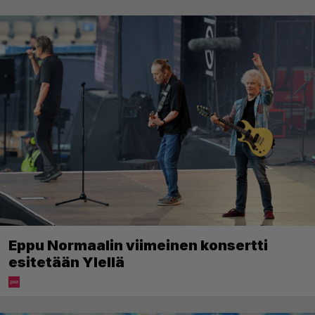
Eppu Normaalin viimeinen konsertti
esitetään Ylellä