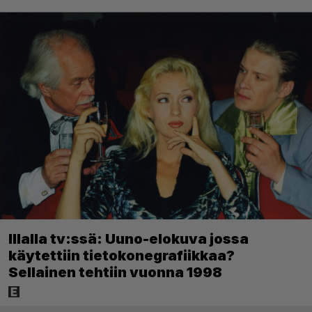
Illalla tv:ssä: Uuno-elokuva jossa
käytettiin tietokonegrafiikkaa?
Sellainen tehtiin vuonna 1998