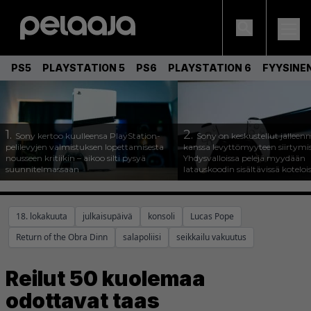
PS5
PLAYSTATION 5
PS6
PLAYSTATION 6
FYYSINE
1.
2.
Sony kertoo kuulleensa PlayStation-
Sony on keskustellut jälleen
pelilevyjen valmistuksen lopettamisesta
kanssa levyttömyyteen siirtymis
nousseen kritiikin – aikoo silti pysyä
Yhdysvalloissa pelejä myydään
suunnitelmassaan
latauskoodin sisältävissä koteloi
18. lokakuuta
julkaisupäivä
konsoli
Lucas Pope
Return of the Obra Dinn
salapoliisi
seikkailu vakuutus
Reilut 50 kuolemaa
odottavat taas