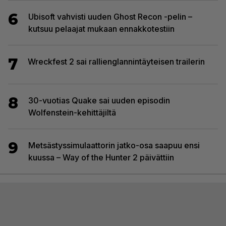
6
Ubisoft vahvisti uuden Ghost Recon -pelin –
kutsuu pelaajat mukaan ennakkotestiin
7
Wreckfest 2 sai rallienglannintäyteisen trailerin
8
30-vuotias Quake sai uuden episodin
Wolfenstein-kehittäjiltä
9
Metsästyssimulaattorin jatko-osa saapuu ensi
kuussa – Way of the Hunter 2 päivättiin