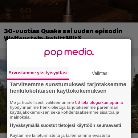
30-vuotias Quake sai uuden episodin
Wolfenstein-kehittäjiltä
Arvostamme yksityisyyttäsi
Valintasi
Tarvitsemme suostumuksesi tarjotaksemme
henkilökohtaisen käyttökokemuksen
Me ja huolellisesti valitsemamme
88 teknologiakumppania
hyödynnämme henkilötietoja tarjotaksemme paremman
käyttäjäkokemuksen sekä kohdentaaksemme sisältöä ja
mainoksia.
Hyväksymällä suostut tietojesi käyttöön seuraavasti
Käytämme laitetunnisteita ja tallennamme evästeitä