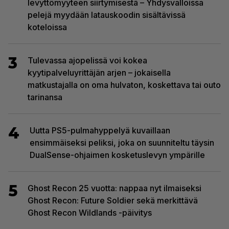
levyttömyyteen siirtymisestä – Yhdysvalloissa
pelejä myydään latauskoodin sisältävissä
koteloissa
3
Tulevassa ajopelissä voi kokea
kyytipalveluyrittäjän arjen – jokaisella
matkustajalla on oma hulvaton, koskettava tai outo
tarinansa
4
Uutta PS5-pulmahyppelyä kuvaillaan
ensimmäiseksi peliksi, joka on suunniteltu täysin
DualSense-ohjaimen kosketuslevyn ympärille
5
Ghost Recon 25 vuotta: nappaa nyt ilmaiseksi
Ghost Recon: Future Soldier sekä merkittävä
Ghost Recon Wildlands -päivitys