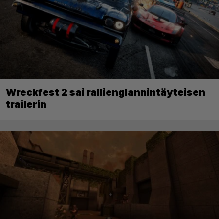
Wreckfest 2 sai rallienglannintäyteisen
trailerin